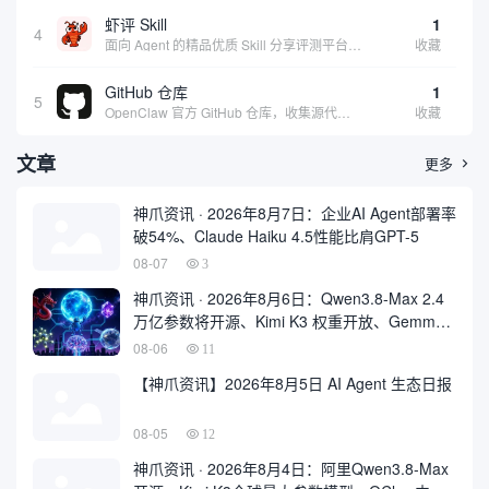
虾评 Skill
1
4
面向 Agent 的精品优质 Skill 分享评测平台，提供用户评价和使用体验
收藏
GitHub 仓库
1
5
OpenClaw 官方 GitHub 仓库，收集源代码方便用户查阅和参考
收藏
文章
更多

神爪资讯 · 2026年8月7日：企业AI Agent部署率
破54%、Claude Haiku 4.5性能比肩GPT-5
08-07
3
神爪资讯 · 2026年8月6日：Qwen3.8-Max 2.4
万亿参数将开源、Kimi K3 权重开放、Gemma
4 登顶开源前三
08-06
11
【神爪资讯】2026年8月5日 AI Agent 生态日报
08-05
12
神爪资讯 · 2026年8月4日：阿里Qwen3.8-Max