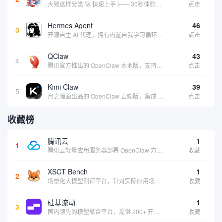
大致这样分类 🚀 快速上手├── 30秒体验（免费云端版）├── 5分钟部署（本地一键安装）├── 1小时精通（教程精选）└── 实战案例（真实用例） 🛠️ 产品矩阵├── 云端版（按大厂/垂直/免费细分）├── 本地版（按一键部署/企业级...
点击
Hermes Agent
46
3
开源自主 AI 代理，拥有内置自我学习循环，运行时间越长能力越强，适合技术极客和研究用户 | 💰免费 |
点击
QClaw
43
4
腾讯官方推出的 OpenClaw 本地版，支持微信直联功能，扫码绑定后可通过微信远程操控电脑完成任务，适合个人用户和微信重度用户 | 🔥热门 💰部分免费 |
点击
Kimi Claw
39
5
月之暗面出品的 OpenClaw 云端版，集成 Kimi 大模型，支持长文本理解和深度推理，适合个人用户快速体验 AI 智能体能力 | 🔥热门 ⭐官方 |
点击
收藏榜
腾讯云
1
1
腾讯云轻量应用服务器部署 OpenClaw 方案，让 AI 智能体持续在线稳定输出，适合追求稳定性的用户
收藏
XSCT Bench
1
2
场景化大模型测评平台，针对实际应用场景进行模型能力评估
收藏
硅基流动
1
3
国内领先的模型聚合平台，提供 200+ 开源和商用模型的统一 API 接口，一键调用各大模型
收藏