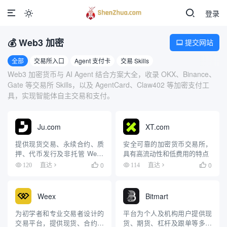
登录

‌💰‌ Web3 加密
提交网站

全部
交易所入口
Agent 支付卡
交易 Skills
Web3 加密货币与 AI Agent 结合方案大全，收录 OKX、Binance、
Gate 等交易所 Skills，以及 AgentCard、Claw402 等加密支付工
具，实现智能体自主交易和支付。
Ju.com
XT.com
提供现货交易、永续合约、质
安全可靠的加密货币交易所，
押、代币发行及非托管 Web3
具有高流动性和低费用的特点
钱包等服务
0
0
120
直达

114
直达

Weex
Bitmart
为初学者和专业交易者设计的
平台为个人及机构用户提供现
交易平台，提供现货、合约、
货、期货、杠杆及跟单等多元