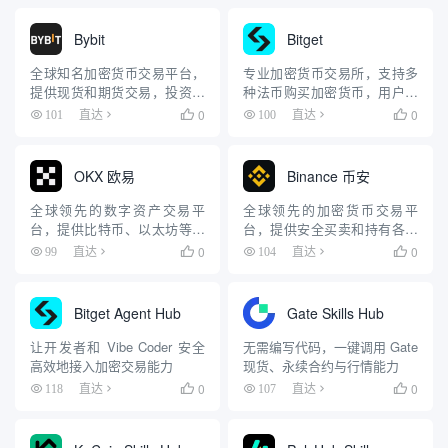
Bybit
Bitget
全球知名加密货币交易平台，
专业加密货币交易所，支持多
提供现货和期货交易，投资策
种法币购买加密货币，用户遍
略丰富
布全球
0
0
101
直达

100
直达

OKX 欧易
Binance 币安
全球领先的数字资产交易平
全球领先的加密货币交易平
台，提供比特币、以太坊等加
台，提供安全买卖和持有各种
密货币交易服务
加密货币的服务
0
0
99
直达

104
直达

Bitget Agent Hub
Gate Skills Hub
让开发者和 Vibe Coder 安全
无需编写代码，一键调用 Gate
高效地接入加密交易能力
现货、永续合约与行情能力
0
0
118
直达

107
直达
