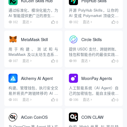
KuCoin Skills Hub
PolyHub Skills
通过标准化、模块化能力，为
开源 PolyHub Skills，让你的
AI 智能提供更广泛的原生加密
AI 变成 Polymarket 顶级交易
接入能力
员
0
0
102
直达

102
直达

MetaMask Skill
Circle Skills
用于构建、测试和与
提供 USDC 支付、跨链转账、
MetaMask 及以太坊生态系统
钱包和智能合约的最佳实践指
互动的技能
导
0
0
107
直达

99
直达

Alchemy AI Agent
MoonPay Agents
构建、管理钱包、执行安全交
人工智能系统（AI Agent）自
易并将资产跨链转移的 AI 代
己的加密钱包，能自主接收、
理
花费、投资加密资产
0
0
101
直达

106
直达

AiCoin CoinOS
COIN CLAW
为 OpenClaw 等 Agent 接入实
你的 Web3 世界 AI 常驻特