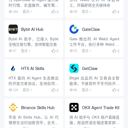
时行情、实盘操作、编写策略
工，开箱即用全天候待命
和回测数据
0
0
164
直达

98
直达

Bybit AI Hub
GateClaw
Bybit AI 助手，已接入 Bybit
Gate 推出的 AI Web3 Agent
全栈交易引擎，支持智能交易
工作平台，执行多种 Web3 自
动化任务
0
0
97
直达

92
直达

HTX AI Skills
GetClaw
HTX 面向 AI Agent 生态推出
Bitget 出品的 AI 交易自主智
的开放交易协议，支持自然语
能体，不装软件不写代码开口
言查询行情和执行交易
即交易
0
0
120
直达

86
直达

Binance Skills Hub
OKX Agent Trade Kit
币安 AI Skills Hub，让 AI 代
将 AI 助手与 OKX 账户直接连
理原生访问加密货币，全天候
接，用自然语言描述需求即可
自动交易
自动执行交易