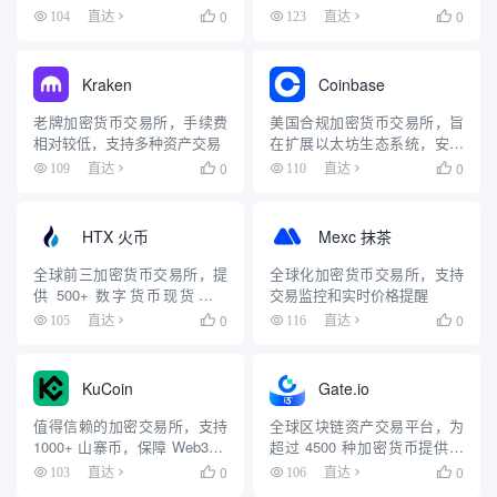
OTC 等服务
化交易服务
0
0
104
直达

123
直达

Kraken
Coinbase
老牌加密货币交易所，手续费
美国合规加密货币交易所，旨
相对较低，支持多种资产交易
在扩展以太坊生态系统，安全
可靠
0
0
109
直达

110
直达

HTX 火币
Mexc 抹茶
全球前三加密货币交易所，提
全球化加密货币交易所，支持
供 500+ 数字货币现货、合
交易监控和实时价格提醒
约、期权交易
0
0
105
直达

116
直达

KuCoin
Gate.io
值得信赖的加密交易所，支持
全球区块链资产交易平台，为
1000+ 山寨币，保障 Web3 经
超过 4500 种加密货币提供安
济安全访问
全可靠的交易服务
0
0
103
直达

106
直达
