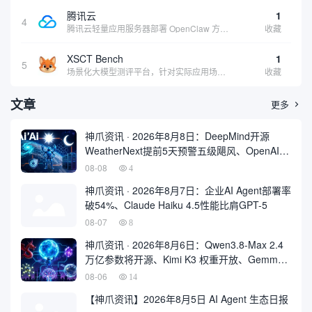
腾讯云
1
4
腾讯云轻量应用服务器部署 OpenClaw 方案，让 AI 智能体持续在线稳定输出，适合追求稳定性的用户
收藏
XSCT Bench
1
5
场景化大模型测评平台，针对实际应用场景进行模型能力评估
收藏
文章
更多

神爪资讯 · 2026年8月8日：DeepMind开源
WeatherNext提前5天预警五级飓风、OpenAI最
大新模型Astra曝光
08-08
4
神爪资讯 · 2026年8月7日：企业AI Agent部署率
破54%、Claude Haiku 4.5性能比肩GPT-5
08-07
8
神爪资讯 · 2026年8月6日：Qwen3.8-Max 2.4
万亿参数将开源、Kimi K3 权重开放、Gemma
4 登顶开源前三
08-06
14
【神爪资讯】2026年8月5日 AI Agent 生态日报