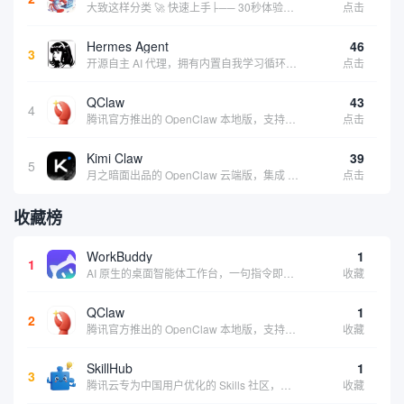
大致这样分类 🚀 快速上手├── 30秒体验（免费云端版）├── 5分钟部署（本地一键安装）├── 1小时精通（教程精选）└── 实战案例（真实用例） 🛠️ 产品矩阵├── 云端版（按大厂/垂直/免费细分）├── 本地版（按一键部署/企业级...
点击
Hermes Agent
46
3
开源自主 AI 代理，拥有内置自我学习循环，运行时间越长能力越强，适合技术极客和研究用户 | 💰免费 |
点击
QClaw
43
4
腾讯官方推出的 OpenClaw 本地版，支持微信直联功能，扫码绑定后可通过微信远程操控电脑完成任务，适合个人用户和微信重度用户 | 🔥热门 💰部分免费 |
点击
Kimi Claw
39
5
月之暗面出品的 OpenClaw 云端版，集成 Kimi 大模型，支持长文本理解和深度推理，适合个人用户快速体验 AI 智能体能力 | 🔥热门 ⭐官方 |
点击
收藏榜
WorkBuddy
1
1
AI 原生的桌面智能体工作台，一句指令即可完成数据处理、内容创作与深度分析，适合知识工作者和内容创作者
收藏
QClaw
1
2
腾讯官方推出的 OpenClaw 本地版，支持微信直联功能，扫码绑定后可通过微信远程操控电脑完成任务，适合个人用户和微信重度用户 | 🔥热门 💰部分免费 |
收藏
SkillHub
1
3
腾讯云专为中国用户优化的 Skills 社区，基于 OpenClaw 官方开源生态打造的本土化技能平台
收藏