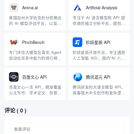
Arena.ai
Artificial Analysis
美国加州大学伯克利分校推出
专注于 AI 语言模型和 API 提
的 AI 模型评估平台，以盲测
供商的独立分析平台，提供模
方式进行模型排名
型性能和成本对比
PinchBench
阶跃星辰 API
专门评估大模型在真实 Agent
阶跃星辰开放平台，专注通用
自动化任务中能力的排行榜，
人工智能 AGI，国内"AI 六小
帮助开发者选择最适合的模型
龙"之一
百度文心 API
腾讯混元 API
百度文心一言 API，精准覆盖
腾讯研发的大语言模型 API，
公文写作、学术论文、创意策
具备强大中文创作和复杂逻辑
划、代码编程等丰富场景
推理能力
评论
( 0 )