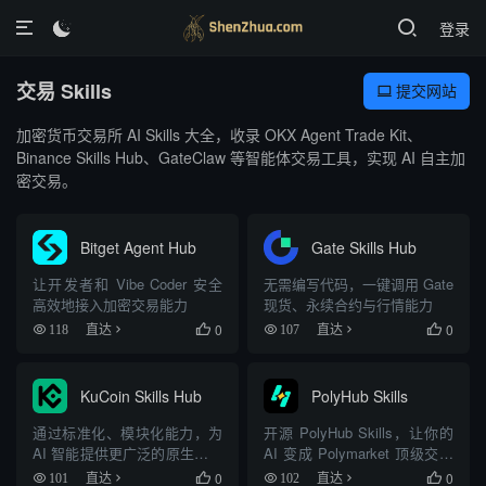
登录

交易 Skills
提交网站

加密货币交易所 AI Skills 大全，收录 OKX Agent Trade Kit、
Binance Skills Hub、GateClaw 等智能体交易工具，实现 AI 自主加
密交易。
Bitget Agent Hub
Gate Skills Hub
让开发者和 Vibe Coder 安全
无需编写代码，一键调用 Gate
高效地接入加密交易能力
现货、永续合约与行情能力
0
0
118
直达

107
直达

KuCoin Skills Hub
PolyHub Skills
通过标准化、模块化能力，为
开源 PolyHub Skills，让你的
AI 智能提供更广泛的原生加密
AI 变成 Polymarket 顶级交易
接入能力
员
0
0
101
直达

102
直达
