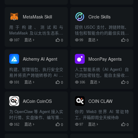
MetaMask Skill
Circle Skills
用于构建、测试和与
提供 USDC 支付、跨链转账、
MetaMask 及以太坊生态系统
钱包和智能合约的最佳实践指
互动的技能
导
0
0
107
直达

99
直达

Alchemy AI Agent
MoonPay Agents
构建、管理钱包、执行安全交
人工智能系统（AI Agent）自
易并将资产跨链转移的 AI 代
己的加密钱包，能自主接收、
理
花费、投资加密资产
0
0
101
直达

106
直达

AiCoin CoinOS
COIN CLAW
为 OpenClaw 等 Agent 接入实
你的 Web3 世界 AI 常驻特
时行情、实盘操作、编写策略
工，开箱即用全天候待命
和回测数据
0
0
162
直达

97
直达
