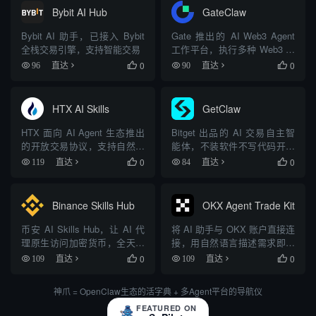
Bybit AI Hub
GateClaw
Bybit AI 助手，已接入 Bybit
Gate 推出的 AI Web3 Agent
全栈交易引擎，支持智能交易
工作平台，执行多种 Web3 自
动化任务
0
0
96
直达

90
直达

HTX AI Skills
GetClaw
HTX 面向 AI Agent 生态推出
Bitget 出品的 AI 交易自主智
的开放交易协议，支持自然语
能体，不装软件不写代码开口
言查询行情和执行交易
即交易
0
0
119
直达

84
直达

Binance Skills Hub
OKX Agent Trade Kit
币安 AI Skills Hub，让 AI 代
将 AI 助手与 OKX 账户直接连
理原生访问加密货币，全天候
接，用自然语言描述需求即可
自动交易
自动执行交易
0
0
109
直达

109
直达

神爪 = OpenClaw生态的活字典 + 多Agent平台的导航仪
FEATURED ON