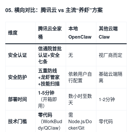
05. 横向对比：腾讯云 vs 主流“养虾”方案
腾讯云全家
本地
其他云端
维度
桶
OpenClaw
Claw
信通院首批
安全认证
认证+安全
无
视厂商而定
七条
五重防线
依赖用户自
基础云端隔
安全防护
+龙虾管家
行配置
离
+技能扫描
1-5分钟
数小时至数
部署时间
（开箱即
1-2分钟
天
用）
零代码
需
技术门槛
（WorkBud
Node.js/Do
零代码
dy/QClaw）
cker/Git