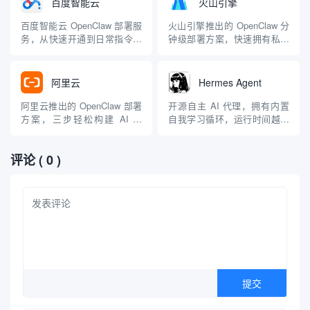
百度智能云
火山引擎
百度智能云 OpenClaw 部署服
火山引擎推出的 OpenClaw 分
务，从快速开通到日常指令管
钟级部署方案，快速拥有私人
理提供极简自动化体验，适合
AI 管家，适合需要快速上手的
百度云用户
用户
阿里云
Hermes Agent
阿里云推出的 OpenClaw 部署
开源自主 AI 代理，拥有内置
方案，三步轻松构建 AI 助
自我学习循环，运行时间越长
理，最低 9.9 元起，适合需要
能力越强，适合技术极客和研
稳定云端运行的用户
究用户 | 💰免费 |
评论
( 0 )