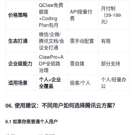
QClaw免费
月付制
额度
API按量付
价格策略
（39-199
+Coding
费
元）
Plan包月
微信/企微/
生态打通
腾讯文档/会
需手动配置
有限
议全打通
ClawPro+A
企业级能力
DP全链路
需自建
部分支持
治理
个人+企业
个人/轻量办
适用场景
极客/个人
全覆盖
公
06. 使用建议：不同用户如何选择腾讯云方案？
6.1 如果你是普通个人用户