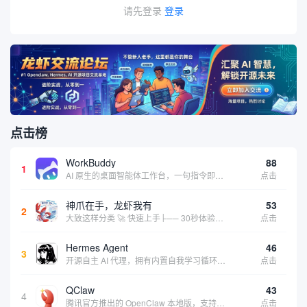
请先登录
登录
点击榜
WorkBuddy
88
1
AI 原生的桌面智能体工作台，一句指令即可完成数据处理、内容创作与深度分析，适合知识工作者和内容创作者
点击
神爪在手，龙虾我有
53
2
大致这样分类 🚀 快速上手├── 30秒体验（免费云端版）├── 5分钟部署（本地一键安装）├── 1小时精通（教程精选）└── 实战案例（真实用例） 🛠️ 产品矩阵├── 云端版（按大厂/垂直/免费细分）├── 本地版（按一键部署/企业级...
点击
Hermes Agent
46
3
开源自主 AI 代理，拥有内置自我学习循环，运行时间越长能力越强，适合技术极客和研究用户 | 💰免费 |
点击
QClaw
43
4
腾讯官方推出的 OpenClaw 本地版，支持微信直联功能，扫码绑定后可通过微信远程操控电脑完成任务，适合个人用户和微信重度用户 | 🔥热门 💰部分免费 |
点击