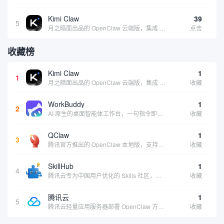
Kimi Claw
39
5
月之暗面出品的 OpenClaw 云端版，集成 Kimi 大模型，支持长文本理解和深度推理，适合个人用户快速体验 AI 智能体能力 | 🔥热门 ⭐官方 |
点击
收藏榜
Kimi Claw
1
1
月之暗面出品的 OpenClaw 云端版，集成 Kimi 大模型，支持长文本理解和深度推理，适合个人用户快速体验 AI 智能体能力 | 🔥热门 ⭐官方 |
收藏
WorkBuddy
1
2
AI 原生的桌面智能体工作台，一句指令即可完成数据处理、内容创作与深度分析，适合知识工作者和内容创作者
收藏
QClaw
1
3
腾讯官方推出的 OpenClaw 本地版，支持微信直联功能，扫码绑定后可通过微信远程操控电脑完成任务，适合个人用户和微信重度用户 | 🔥热门 💰部分免费 |
收藏
SkillHub
1
4
腾讯云专为中国用户优化的 Skills 社区，基于 OpenClaw 官方开源生态打造的本土化技能平台
收藏
腾讯云
1
5
腾讯云轻量应用服务器部署 OpenClaw 方案，让 AI 智能体持续在线稳定输出，适合追求稳定性的用户
收藏