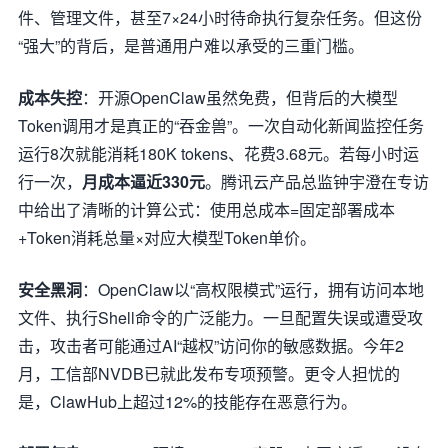
件、管理文件，甚至7×24小时待命执行复杂任务。但这份
“强大”的背后，是普通用户难以承受的三重门槛。
成本失控
：开源OpenClaw虽然免费，但背后的大模型
Token调用才是真正的“吞金兽”。一次自动化新闻监控任务
运行8次就能消耗180K tokens、花费3.68元。若每小时运
行一次，
月成本逼近330元
。腾讯云产品总监钟宇澄在专访
中给出了清晰的计算公式：使用总成本=固定部署成本
+Token消耗总量×对应大模型Token单价。
安全黑洞
：OpenClaw以“高权限模式”运行，拥有访问本地
文件、执行Shell命令的广泛能力。一旦配置失误或遭受攻
击，攻击者可能通过AI“越权”访问你的敏感数据。今年2
月，工信部NVDB已就此发布专项预警。更令人担忧的
是，ClawHub上超过12%的技能存在恶意行为。