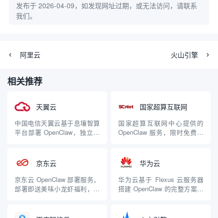
发布于 2026-04-09，如发现网址过期，或无法访问，请联系
我们。
阿里云
火山引擎
相关推荐
天翼云
国家超算互联网
中国电信天翼云基于息壤智算
国家超算互联网中心提供的
平台部署 OpenClaw，独立隔
OpenClaw 服务，限时免费领
离运行环境保障数据安全，适
取 1000 万 Tokens，续用价低
合政企用户
至 0.1 元，适合需要大规模算
力的用户 | 💰免费 |
京东云
华为云
京东云 OpenClaw 部署服务，
华为云基于 Flexus 云服务器
部署即送美味小龙虾福利，适
搭建 OpenClaw 的完整方案，
合京东云用户
适合华为云生态用户