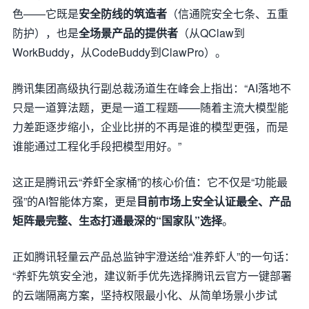
色——它既是
安全防线的筑造者
（信通院安全七条、五重
防护），也是
全场景产品的提供者
（从QClaw到
WorkBuddy，从CodeBuddy到ClawPro）。
腾讯集团高级执行副总裁汤道生在峰会上指出：“AI落地不
只是一道算法题，更是一道工程题——随着主流大模型能
力差距逐步缩小，企业比拼的不再是谁的模型更强，而是
谁能通过工程化手段把模型用好。”
这正是腾讯云“养虾全家桶”的核心价值：它不仅是“功能最
强”的AI智能体方案，更是
目前市场上安全认证最全、产品
矩阵最完整、生态打通最深的“国家队”选择
。
正如腾讯轻量云产品总监钟宇澄送给“准养虾人”的一句话：
“养虾先筑安全池，建议新手优先选择腾讯云官方一键部署
的云端隔离方案，坚持权限最小化、从简单场景小步试