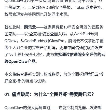
OpenClaw让AI第一次从“能说会道”进化到“能干会做”。然
而热潮之下，工信部NVDB的安全警报、Token成本失控、
权限管理复杂等问题也开始浮出水面。
就在此时，
腾讯云
——这家拥有超10年安全沉淀的云服务
国家队——以“全家桶”姿态全面入局。从WorkBuddy到
QClaw，从CodeBuddy到ClawPro，腾讯云不仅拿出了覆
盖个人到企业的完整产品矩阵，更与中国信通院联合发布
了“云上养虾安全七条”，成为
首批通过信通院安全评估的云
端OpenClaw产品
。
本文将结合最新实测与权威数据，为你全面拆解腾讯云“养
虾全家桶”的特点与优势。
01. 痛点破局：为什么“全民养虾”需要腾讯云？
OpenClaw的强大毋庸置疑——它能控制浏览器、发送邮