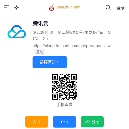
登录

腾讯云
2026-04-09
云服务器部署
/
🦞 龙虾产品
172
8
https://cloud.tencent.com/act/pro/openclaw
复制
链接直达

手机查看
1
1


分享