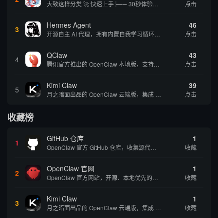
大致这样分类 🚀 快速上手├── 30秒体验（免费云端版）├── 5分钟部署（本地一键安装）├── 1小时精通（教程精选）└── 实战案例（真实用例） 🛠️ 产品矩阵├── 云端版（按大厂/垂直/免费细分）├── 本地版（按一键部署/企业级...
点击
Hermes Agent
46
3
开源自主 AI 代理，拥有内置自我学习循环，运行时间越长能力越强，适合技术极客和研究用户 | 💰免费 |
点击
QClaw
43
4
腾讯官方推出的 OpenClaw 本地版，支持微信直联功能，扫码绑定后可通过微信远程操控电脑完成任务，适合个人用户和微信重度用户 | 🔥热门 💰部分免费 |
点击
Kimi Claw
39
5
月之暗面出品的 OpenClaw 云端版，集成 Kimi 大模型，支持长文本理解和深度推理，适合个人用户快速体验 AI 智能体能力 | 🔥热门 ⭐官方 |
点击
收藏榜
GitHub 仓库
1
1
OpenClaw 官方 GitHub 仓库，收集源代码方便用户查阅和参考
收藏
OpenClaw 官网
1
2
OpenClaw 官方网站，开源、本地优先的自主 AI 助手，运行在你的电脑或服务器上
收藏
Kimi Claw
1
3
月之暗面出品的 OpenClaw 云端版，集成 Kimi 大模型，支持长文本理解和深度推理，适合个人用户快速体验 AI 智能体能力 | 🔥热门 ⭐官方 |
收藏