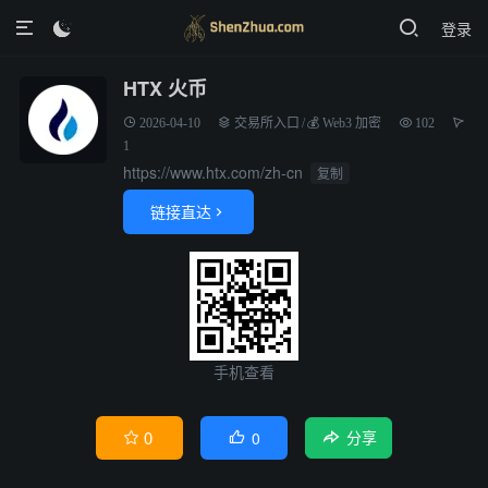
登录

HTX 火币
2026-04-10
交易所入口
/
‌💰‌ Web3 加密
102
1
https://www.htx.com/zh-cn
复制
链接直达

手机查看
0
0


分享