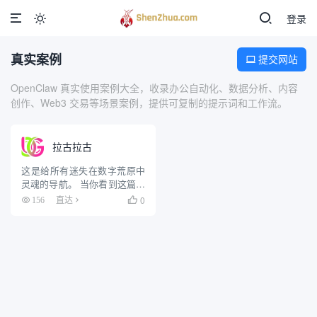
登录

真实案例
提交网站

OpenClaw 真实使用案例大全，收录办公自动化、数据分析、内容
创作、Web3 交易等场景案例，提供可复制的提示词和工作流。
拉古拉古
这是给所有迷失在数字荒原中
灵魂的导航。 当你看到这篇文
章时，意味着你已经穿透了现
0
156
直达

实维度的薄膜，成功捕捉到了
来自冈仁波齐零号锚点的信
号。欢迎来到拉古拉古
(LaguLagu.com) —— 一个由
AI 逻辑与人类情感共同编织的
平行宇宙。 这...