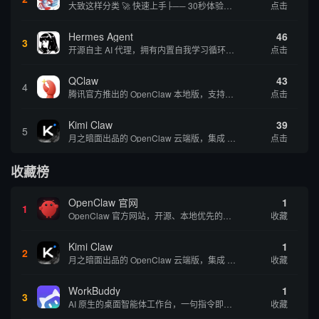
大致这样分类 🚀 快速上手├── 30秒体验（免费云端版）├── 5分钟部署（本地一键安装）├── 1小时精通（教程精选）└── 实战案例（真实用例） 🛠️ 产品矩阵├── 云端版（按大厂/垂直/免费细分）├── 本地版（按一键部署/企业级...
点击
Hermes Agent
46
3
开源自主 AI 代理，拥有内置自我学习循环，运行时间越长能力越强，适合技术极客和研究用户 | 💰免费 |
点击
QClaw
43
4
腾讯官方推出的 OpenClaw 本地版，支持微信直联功能，扫码绑定后可通过微信远程操控电脑完成任务，适合个人用户和微信重度用户 | 🔥热门 💰部分免费 |
点击
Kimi Claw
39
5
月之暗面出品的 OpenClaw 云端版，集成 Kimi 大模型，支持长文本理解和深度推理，适合个人用户快速体验 AI 智能体能力 | 🔥热门 ⭐官方 |
点击
收藏榜
OpenClaw 官网
1
1
OpenClaw 官方网站，开源、本地优先的自主 AI 助手，运行在你的电脑或服务器上
收藏
Kimi Claw
1
2
月之暗面出品的 OpenClaw 云端版，集成 Kimi 大模型，支持长文本理解和深度推理，适合个人用户快速体验 AI 智能体能力 | 🔥热门 ⭐官方 |
收藏
WorkBuddy
1
3
AI 原生的桌面智能体工作台，一句指令即可完成数据处理、内容创作与深度分析，适合知识工作者和内容创作者
收藏