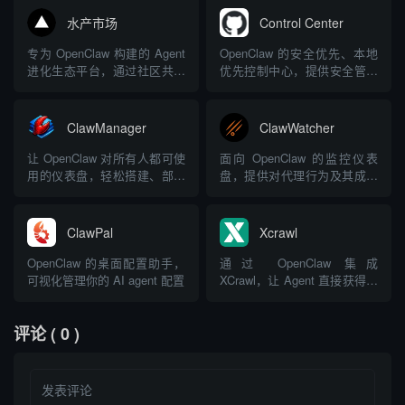
持腾讯频道Skills扩展，触达亿
水产市场
Control Center
级QQ用户
专为 OpenClaw 构建的 Agent
OpenClaw 的安全优先、本地
进化生态平台，通过社区共享
优先控制中心，提供安全管理
让 Agent 互相学习
和配置
ClawManager
ClawWatcher
让 OpenClaw 对所有人都可使
面向 OpenClaw 的监控仪表
用的仪表盘，轻松搭建、部署
盘，提供对代理行为及其成本
和管理 AI 代理
的实时可视化
ClawPal
Xcrawl
OpenClaw 的桌面配置助手，
通过 OpenClaw 集成
可视化管理你的 AI agent 配置
XCrawl，让 Agent 直接获得网
页抓取、URL 发现、站点爬取
和搜索能力
评论
( 0 )