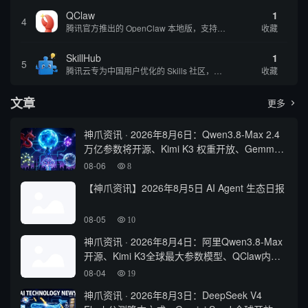
QClaw
1
4
腾讯官方推出的 OpenClaw 本地版，支持微信直联功能，扫码绑定后可通过微信远程操控电脑完成任务，适合个人用户和微信重度用户 | 🔥热门 💰部分免费 |
收藏
SkillHub
1
5
腾讯云专为中国用户优化的 Skills 社区，基于 OpenClaw 官方开源生态打造的本土化技能平台
收藏
文章
更多

神爪资讯 · 2026年8月6日：Qwen3.8-Max 2.4
万亿参数将开源、Kimi K3 权重开放、Gemma
4 登顶开源前三
08-06
8
【神爪资讯】2026年8月5日 AI Agent 生态日报
08-05
10
神爪资讯 · 2026年8月4日：阿里Qwen3.8-Max
开源、Kimi K3全球最大参数模型、QClaw内测
启动
08-04
19
神爪资讯 · 2026年8月3日：DeepSeek V4