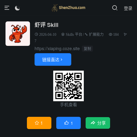
登录

虾评 Skill
2026-04-10
Skills 平台
/
🔧 扩展能力
184
7
https://xiaping.coze.site
复制
链接直达

手机查看
1
1


分享