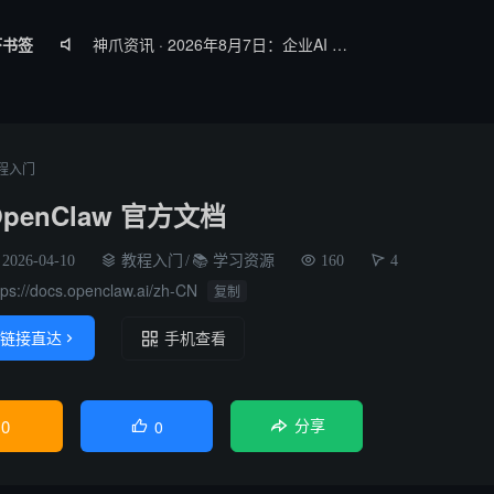
虾书签
神爪资讯 · 2026年8月7日：企业AI Agent部署率破54%、Claude Haiku 4.5性能比肩GPT-5

神爪资讯 · 2026年8月6日：Qwen3.8-Max 2.4万亿参数将开源、Kimi K3 权重开放、Gemma 4 登顶开源前三
【神爪资讯】2026年8月5日 AI Agent 生态日报
神爪资讯 · 2026年8月4日：阿里Qwen3.8-Max开源、Kimi K3全球最大参数模型、QClaw内测启动
程入门
神爪资讯 · 2026年8月8日：DeepMind开源WeatherNext提前5天预警五级飓风、OpenAI最大新模型Astra曝光
OpenClaw 官方文档
2026-04-10
教程入门
/
📚 学习资源
160
4
tps://docs.openclaw.ai/zh-CN
复制
链接直达

手机查看
0
0

分享