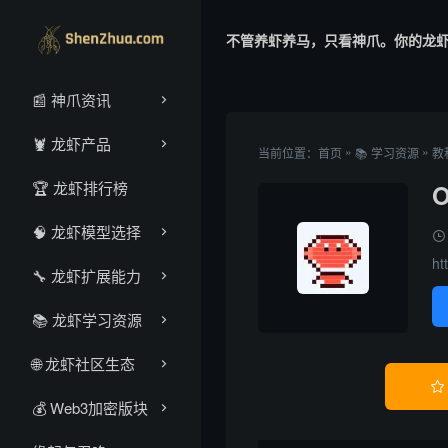
不管养虾养马，只看神爪。你的龙
📰 神爪资讯
🦞 龙虾产品
»
»
当前位置：
首页
📚 学习资源
教
🏆 龙虾排行榜
🧠 龙虾模型选择
ht
🔧 龙虾扩展能力
📚 龙虾学习资源
🌐 龙虾社区生态

‌💰‌ Web3加密版块