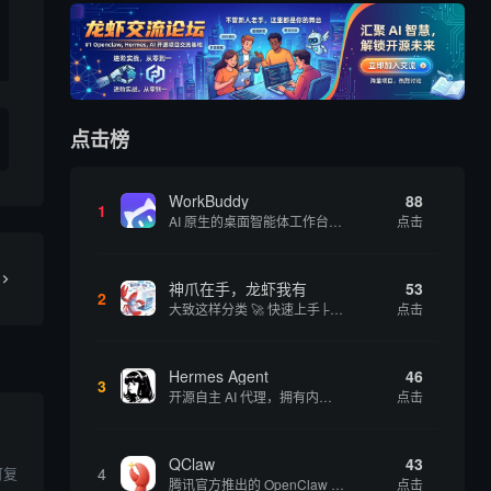
点击榜
WorkBuddy
88
1
AI 原生的桌面智能体工作台，一句指令即可完成数据处理、内容创作与深度分析，适合知识工作者和内容创作者
点击
神爪在手，龙虾我有
53
2
大致这样分类 🚀 快速上手├── 30秒体验（免费云端版）├── 5分钟部署（本地一键安装）├── 1小时精通（教程精选）└── 实战案例（真实用例） 🛠️ 产品矩阵├── 云端版（按大厂/垂直/免费细分）├── 本地版（按一键部署/企业级...
点击
Hermes Agent
46
3
开源自主 AI 代理，拥有内置自我学习循环，运行时间越长能力越强，适合技术极客和研究用户 | 💰免费 |
点击
QClaw
43
可复
4
腾讯官方推出的 OpenClaw 本地版，支持微信直联功能，扫码绑定后可通过微信远程操控电脑完成任务，适合个人用户和微信重度用户 | 🔥热门 💰部分免费 |
点击