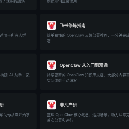
透了现实维度的薄
制提示词直接使用
号锚点的信号。欢
 —— 一个由 AI 逻
这...
飞书修炼指南
南，适用于所有人群
简单易懂的 OpenClaw 云端部署教程，一分钟完
署
OpenClaw 从入门到精通
到构建 AI 助手，适
持续更新的 OpenClaw 知识库文档，大部分内容
实际体验手动编写
手册
非凡产研
站，帮助你从零开始掌
整理 OpenClaw 核心概念、适用场景，助力从零
首次部署和运行