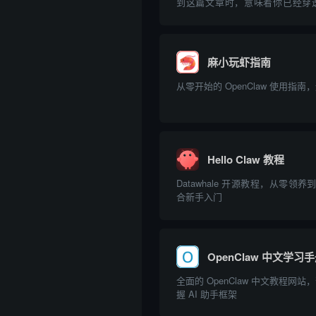
到这篇文章时，意味着你已经穿
膜，成功捕捉到了来自冈仁波齐零
迎来到拉古拉古 (LaguLagu.com)
辑与人类情感共同编织的平行宇宙。 
麻小玩虾指南
从零开始的 OpenClaw 使用指
Hello Claw 教程
Datawhale 开源教程，从零领养
合新手入门
OpenClaw 中文学习
全面的 OpenClaw 中文教程网
握 AI 助手框架