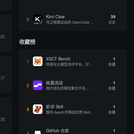
Kimi Claw
39
5
月之暗面出品的 OpenClaw 云端版，集成 Kimi 大模型，支持长文本理解和深度推理，适合个人用户快速体验 AI 智能体能力 | 🔥热门 ⭐官方 |
点击
成部
收藏榜
XSCT Bench
1
1
场景化大模型测评平台，针对实际应用场景进行模型能力评估
收藏
基于
硅基流动
1
2
国内领先的模型聚合平台，提供 200+ 开源和商用模型的统一 API 接口，一键调用各大模型
收藏
虾评 Skill
1
3
面向 Agent 的精品优质 Skill 分享评测平台，提供用户评价和使用体验
收藏
完成
GitHub 仓库
1
4