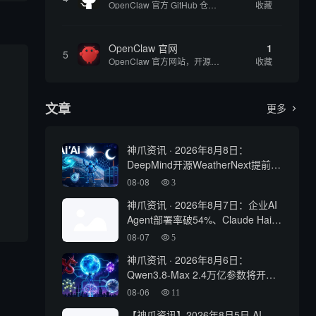
OpenClaw 官方 GitHub 仓库，收集源代码方便用户查阅和参考
收藏
OpenClaw 官网
1
5
OpenClaw 官方网站，开源、本地优先的自主 AI 助手，运行在你的电脑或服务器上
收藏
文章
更多

神爪资讯 · 2026年8月8日：
DeepMind开源WeatherNext提前5
天预警五级飓风、OpenAI最大新模
08-08
3
型Astra曝光
神爪资讯 · 2026年8月7日：企业AI
Agent部署率破54%、Claude Haiku
4.5性能比肩GPT-5
08-07
5
神爪资讯 · 2026年8月6日：
Qwen3.8-Max 2.4万亿参数将开
源、Kimi K3 权重开放、Gemma 4
08-06
11
登顶开源前三
【神爪资讯】2026年8月5日 AI