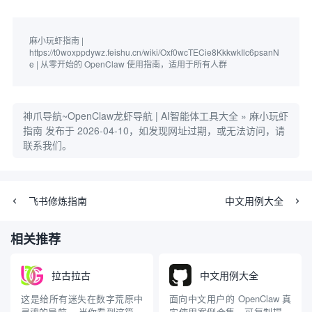
麻小玩虾指南 | 
https://t0woxppdywz.feishu.cn/wiki/Oxf0wcTECie8KkkwkIlc6psanN
e | 从零开始的 OpenClaw 使用指南，适用于所有人群
神爪导航~OpenClaw龙虾导航 | AI智能体工具大全
»
麻小玩虾
指南
发布于 2026-04-10，如发现网址过期，或无法访问，请
联系我们。
飞书修炼指南
中文用例大全
相关推荐
拉古拉古
中文用例大全
这是给所有迷失在数字荒原中
面向中文用户的 OpenClaw 真
灵魂的导航。 当你看到这篇文
实使用案例合集，可复制提示