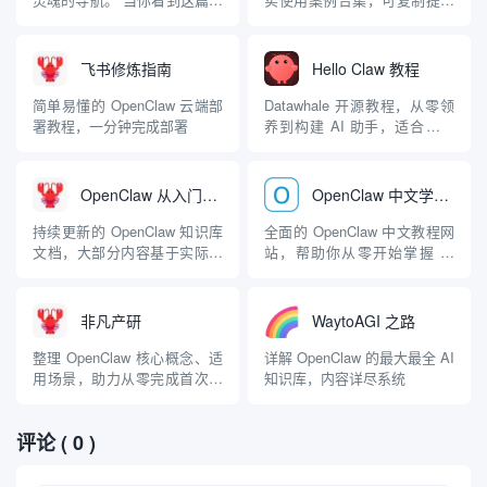
章时，意味着你已经穿透了现
词直接使用
实维度的薄膜，成功捕捉到了
来自冈仁波齐零号锚点的信
飞书修炼指南
Hello Claw 教程
号。欢迎来到拉古拉古
(LaguLagu.com) —— 一个由
简单易懂的 OpenClaw 云端部
Datawhale 开源教程，从零领
AI 逻辑与人类情感共同编织的
署教程，一分钟完成部署
养到构建 AI 助手，适合新手
平行宇宙。 这...
入门
OpenClaw 从入门到精通
OpenClaw 中文学习手册
持续更新的 OpenClaw 知识库
全面的 OpenClaw 中文教程网
文档，大部分内容基于实际体
站，帮助你从零开始掌握 AI
验手动编写
助手框架
非凡产研
WaytoAGI 之路
整理 OpenClaw 核心概念、适
详解 OpenClaw 的最大最全 AI
用场景，助力从零完成首次部
知识库，内容详尽系统
署和运行
评论
( 0 )