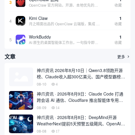
3
OpenClaw 官方网站，开源、本地优先的自主 AI 助手，运行在你的电脑或服务器上
收藏
Kimi Claw
1
4
月之暗面出品的 OpenClaw 云端版，集成 Kimi 大模型，支持长文本理解和深度推理，适合个人用户快速体验 AI 智能体能力 | 🔥热门 ⭐官方 |
收藏
WorkBuddy
1
5
AI 原生的桌面智能体工作台，一句指令即可完成数据处理、内容创作与深度分析，适合知识工作者和内容创作者
收藏
文章
更多

神爪资讯 2026年8月10日｜Qwen3.8领跑开源
榜、Claude收入超300亿美元、国产模型霸榜
OpenRouter
08-10
4
神爪资讯 · 2026年8月9日：Claude Code 打通
跨会话 AI 通信、Cloudflare 推出智能体专用浏
览器 Kitesurf
08-09
14
神爪资讯 · 2026年8月8日：DeepMind开源
WeatherNext提前5天预警五级飓风、OpenAI最
大新模型Astra曝光
08-08
17