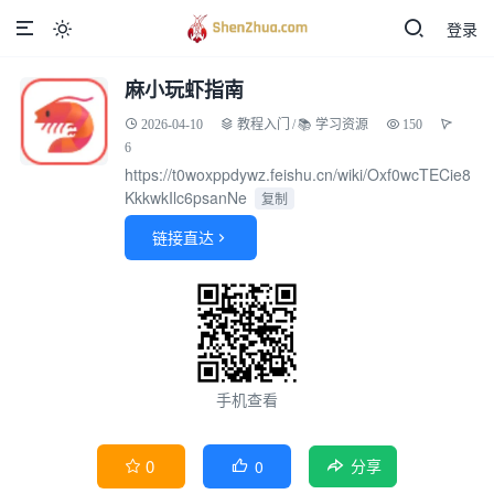
登录

麻小玩虾指南
2026-04-10
教程入门
/
📚 学习资源
150
6
https://t0woxppdywz.feishu.cn/wiki/Oxf0wcTECie8
KkkwkIlc6psanNe
复制
链接直达

手机查看
0
0


分享