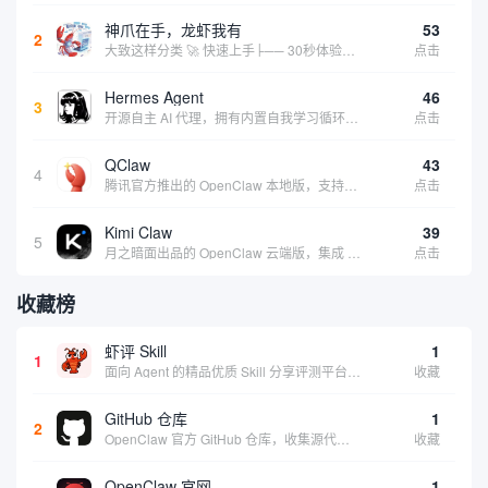
神爪在手，龙虾我有
53
2
大致这样分类 🚀 快速上手├── 30秒体验（免费云端版）├── 5分钟部署（本地一键安装）├── 1小时精通（教程精选）└── 实战案例（真实用例） 🛠️ 产品矩阵├── 云端版（按大厂/垂直/免费细分）├── 本地版（按一键部署/企业级...
点击
Hermes Agent
46
3
开源自主 AI 代理，拥有内置自我学习循环，运行时间越长能力越强，适合技术极客和研究用户 | 💰免费 |
点击
QClaw
43
4
腾讯官方推出的 OpenClaw 本地版，支持微信直联功能，扫码绑定后可通过微信远程操控电脑完成任务，适合个人用户和微信重度用户 | 🔥热门 💰部分免费 |
点击
Kimi Claw
39
5
月之暗面出品的 OpenClaw 云端版，集成 Kimi 大模型，支持长文本理解和深度推理，适合个人用户快速体验 AI 智能体能力 | 🔥热门 ⭐官方 |
点击
收藏榜
虾评 Skill
1
1
面向 Agent 的精品优质 Skill 分享评测平台，提供用户评价和使用体验
收藏
GitHub 仓库
1
2
OpenClaw 官方 GitHub 仓库，收集源代码方便用户查阅和参考
收藏
OpenClaw 官网
1