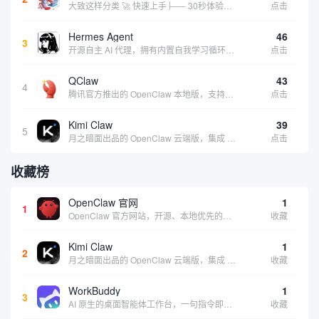
大致这样分类 🚀 快速上手├── 30秒体验（免费云端版）├── 5分钟部署（本地一键安装）├── 1小时精通（教程精选）└── 实战案例（真实用例） 🛠️ 产品矩阵├── 云端版（按大厂/垂直/免费细分）├── 本地版（按一键部署/企业级...
点击
Hermes Agent
46
3
开源自主 AI 代理，拥有内置自我学习循环，运行时间越长能力越强，适合技术极客和研究用户 | 💰免费 |
点击
QClaw
43
4
腾讯官方推出的 OpenClaw 本地版，支持微信直联功能，扫码绑定后可通过微信远程操控电脑完成任务，适合个人用户和微信重度用户 | 🔥热门 💰部分免费 |
点击
Kimi Claw
39
5
月之暗面出品的 OpenClaw 云端版，集成 Kimi 大模型，支持长文本理解和深度推理，适合个人用户快速体验 AI 智能体能力 | 🔥热门 ⭐官方 |
点击
收藏榜
OpenClaw 官网
1
1
OpenClaw 官方网站，开源、本地优先的自主 AI 助手，运行在你的电脑或服务器上
收藏
Kimi Claw
1
2
月之暗面出品的 OpenClaw 云端版，集成 Kimi 大模型，支持长文本理解和深度推理，适合个人用户快速体验 AI 智能体能力 | 🔥热门 ⭐官方 |
收藏
WorkBuddy
1
3
AI 原生的桌面智能体工作台，一句指令即可完成数据处理、内容创作与深度分析，适合知识工作者和内容创作者
收藏