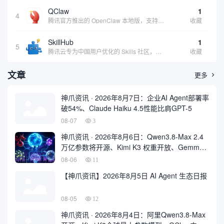
QClaw
1
4
腾讯官方推出的 OpenClaw 本地版，支持微信直联功能，扫码绑定后可通过微信远程操控电脑完成任务，适合个人用户和微信重度用户 | 🔥热门 💰部分免费 |
收藏
SkillHub
1
5
腾讯云专为中国用户优化的 Skills 社区，基于 OpenClaw 官方开源生态打造的本土化技能平台
收藏
文章
更多

神爪资讯 · 2026年8月7日：企业AI Agent部署率
破54%、Claude Haiku 4.5性能比肩GPT-5
08-07
3
神爪资讯 · 2026年8月6日：Qwen3.8-Max 2.4
万亿参数将开源、Kimi K3 权重开放、Gemma
4 登顶开源前三
08-06
11
【神爪资讯】2026年8月5日 AI Agent 生态日报
08-05
12
神爪资讯 · 2026年8月4日：阿里Qwen3.8-Max