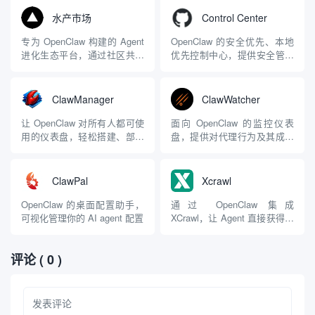
持腾讯频道Skills扩展，触达亿
水产市场
Control Center
级QQ用户
专为 OpenClaw 构建的 Agent
OpenClaw 的安全优先、本地
进化生态平台，通过社区共享
优先控制中心，提供安全管理
让 Agent 互相学习
和配置
ClawManager
ClawWatcher
让 OpenClaw 对所有人都可使
面向 OpenClaw 的监控仪表
用的仪表盘，轻松搭建、部署
盘，提供对代理行为及其成本
和管理 AI 代理
的实时可视化
ClawPal
Xcrawl
OpenClaw 的桌面配置助手，
通过 OpenClaw 集成
可视化管理你的 AI agent 配置
XCrawl，让 Agent 直接获得网
页抓取、URL 发现、站点爬取
和搜索能力
评论
( 0 )