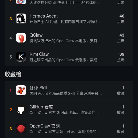
大致这样分类 🚀 快速上手├── 30秒体验（免费云端版）├── 5分钟部署（本地一键安装）├── 1小时精通（教程精选）└── 实战案例（真实用例） 🛠️ 产品矩阵├── 云端版（按大厂/垂直/免费细分）├── 本地版（按一键部署/企业级...
点击
Hermes Agent
46
3
开源自主 AI 代理，拥有内置自我学习循环，运行时间越长能力越强，适合技术极客和研究用户 | 💰免费 |
点击
QClaw
43
4
腾讯官方推出的 OpenClaw 本地版，支持微信直联功能，扫码绑定后可通过微信远程操控电脑完成任务，适合个人用户和微信重度用户 | 🔥热门 💰部分免费 |
点击
Kimi Claw
39
5
月之暗面出品的 OpenClaw 云端版，集成 Kimi 大模型，支持长文本理解和深度推理，适合个人用户快速体验 AI 智能体能力 | 🔥热门 ⭐官方 |
点击
收藏榜
虾评 Skill
1
1
面向 Agent 的精品优质 Skill 分享评测平台，提供用户评价和使用体验
收藏
GitHub 仓库
1
2
OpenClaw 官方 GitHub 仓库，收集源代码方便用户查阅和参考
收藏
OpenClaw 官网
1
3
OpenClaw 官方网站，开源、本地优先的自主 AI 助手，运行在你的电脑或服务器上
收藏