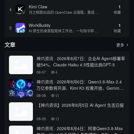
Kimi Claw
1
4
月之暗面出品的 OpenClaw 云端版，集成 Kimi 大模型，支持长文本理解和深度推理，适合个人用户快速体验 AI 智能体能力 | 🔥热门 ⭐官方 |
收藏
WorkBuddy
1
5
AI 原生的桌面智能体工作台，一句指令即可完成数据处理、内容创作与深度分析，适合知识工作者和内容创作者
收藏
文章
更多

神爪资讯 · 2026年8月7日：企业AI Agent部署率
破54%、Claude Haiku 4.5性能比肩GPT-5
08-07
4
神爪资讯 · 2026年8月6日：Qwen3.8-Max 2.4
万亿参数将开源、Kimi K3 权重开放、Gemma
4 登顶开源前三
08-06
11
【神爪资讯】2026年8月5日 AI Agent 生态日报
08-05
13
神爪资讯 · 2026年8月4日：阿里Qwen3.8-Max