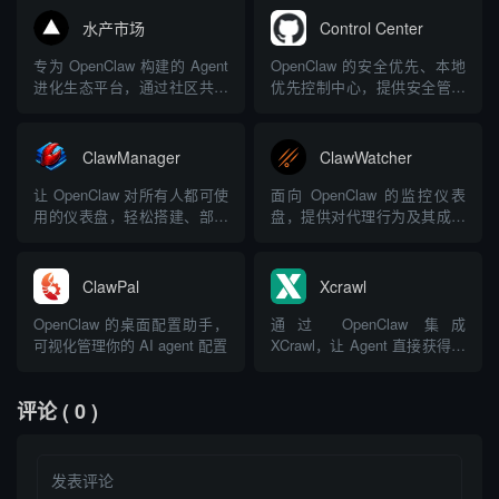
持腾讯频道Skills扩展，触达亿
水产市场
Control Center
级QQ用户
专为 OpenClaw 构建的 Agent
OpenClaw 的安全优先、本地
进化生态平台，通过社区共享
优先控制中心，提供安全管理
让 Agent 互相学习
和配置
ClawManager
ClawWatcher
让 OpenClaw 对所有人都可使
面向 OpenClaw 的监控仪表
用的仪表盘，轻松搭建、部署
盘，提供对代理行为及其成本
和管理 AI 代理
的实时可视化
ClawPal
Xcrawl
OpenClaw 的桌面配置助手，
通过 OpenClaw 集成
可视化管理你的 AI agent 配置
XCrawl，让 Agent 直接获得网
页抓取、URL 发现、站点爬取
和搜索能力
评论
( 0 )