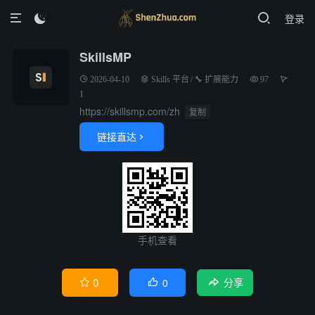
登录

SkillsMP
2026-04-10
Skills 平台
/
🔧 扩展能力
97
1
https://skillsmp.com/zh
复制
链接直达

手机查看
0
0


分享