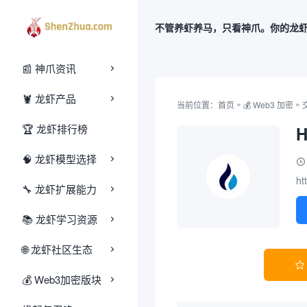
不管养虾养马，只看神爪。你的龙
📰 神爪资讯
🦞 龙虾产品
»
»
当前位置：
首页
‌💰‌ Web3 加密
交
🏆 龙虾排行榜
H
🧠 龙虾模型选择
ht
🔧 龙虾扩展能力
📚 龙虾学习资源
🌐 龙虾社区生态

‌💰‌ Web3加密版块