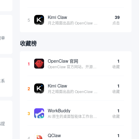
Kimi Claw
39
5
月之暗面出品的 OpenClaw 云端版，集成 Kimi 大模型，支持长文本理解和深度推理，适合个人用户快速体验 AI 智能体能力 | 🔥热门 ⭐官方 |
点击
跟单
收藏榜
OpenClaw 官网
1
1
OpenClaw 官方网站，开源、本地优先的自主 AI 助手，运行在你的电脑或服务器上
收藏
态系
Kimi Claw
1
2
月之暗面出品的 OpenClaw 云端版，集成 Kimi 大模型，支持长文本理解和深度推理，适合个人用户快速体验 AI 智能体能力 | 🔥热门 ⭐官方 |
收藏
WorkBuddy
1
3
AI 原生的桌面智能体工作台，一句指令即可完成数据处理、内容创作与深度分析，适合知识工作者和内容创作者
收藏
格提
QClaw
1
4