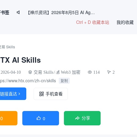
虾书签
【神爪资讯】2026年8月5日 AI Agent 生态日报

Ctrl + D 收藏本站
神爪资讯 · 2026年8月4日：阿里Qwen3.8-Max开源、Kimi K3全球最大参数模型、QClaw内测启动
我的收藏
神爪资讯 · 2026年8月3日：DeepSeek V4 Flash公测降本六成、Gemini Spark全球开放、国产开源霸榜OpenRouter
神爪资讯 · 2026年8月7日：企业AI Agent部署率破54%、Claude Haiku 4.5性能比肩GPT-5
易 Skills
神爪资讯 · 2026年8月6日：Qwen3.8-Max 2.4万亿参数将开源、Kimi K3 权重开放、Gemma 4 登顶开源前三
TX AI Skills
2026-04-10
交易 Skills
/
‌💰‌ Web3 加密
114
2
tps://www.htx.com/zh-cn/skills
复制
链接直达

手机查看
0
0

分享