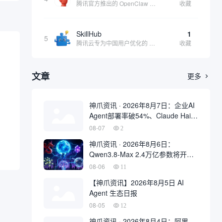
腾讯官方推出的 OpenClaw 本地版，支持微信直联功能，扫码绑定后可通过微信远程操控电脑完成任务，适合个人用户和微信重度用户 | 🔥热门 💰部分免费 |
收藏
SkillHub
1
5
腾讯云专为中国用户优化的 Skills 社区，基于 OpenClaw 官方开源生态打造的本土化技能平台
收藏
文章
更多

神爪资讯 · 2026年8月7日：企业AI
Agent部署率破54%、Claude Haiku
4.5性能比肩GPT-5
08-07
2
神爪资讯 · 2026年8月6日：
Qwen3.8-Max 2.4万亿参数将开
源、Kimi K3 权重开放、Gemma 4
08-06
11
登顶开源前三
【神爪资讯】2026年8月5日 AI
Agent 生态日报
08-05
12
神爪资讯 · 2026年8月4日：阿里