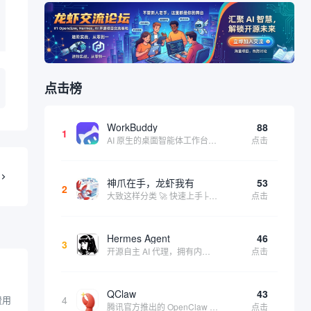
点击榜
WorkBuddy
88
1
AI 原生的桌面智能体工作台，一句指令即可完成数据处理、内容创作与深度分析，适合知识工作者和内容创作者
点击
神爪在手，龙虾我有
53
2
大致这样分类 🚀 快速上手├── 30秒体验（免费云端版）├── 5分钟部署（本地一键安装）├── 1小时精通（教程精选）└── 实战案例（真实用例） 🛠️ 产品矩阵├── 云端版（按大厂/垂直/免费细分）├── 本地版（按一键部署/企业级...
点击
Hermes Agent
46
3
开源自主 AI 代理，拥有内置自我学习循环，运行时间越长能力越强，适合技术极客和研究用户 | 💰免费 |
点击
QClaw
43
费用
4
腾讯官方推出的 OpenClaw 本地版，支持微信直联功能，扫码绑定后可通过微信远程操控电脑完成任务，适合个人用户和微信重度用户 | 🔥热门 💰部分免费 |
点击