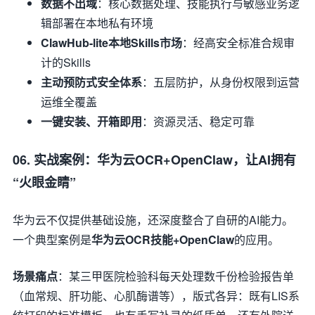
数据不出域
：核心数据处理、技能执行与敏感业务逻
辑部署在本地私有环境
ClawHub-lite本地Skills市场
：经高安全标准合规审
计的Skills
主动预防式安全体系
：五层防护，从身份权限到运营
运维全覆盖
一键安装、开箱即用
：资源灵活、稳定可靠
06. 实战案例：华为云OCR+OpenClaw，让AI拥有
“火眼金睛”
华为云不仅提供基础设施，还深度整合了自研的AI能力。
一个典型案例是
华为云OCR技能+OpenClaw
的应用。
场景痛点
：某三甲医院检验科每天处理数千份检验报告单
（血常规、肝功能、心肌酶谱等），版式各异：既有LIS系