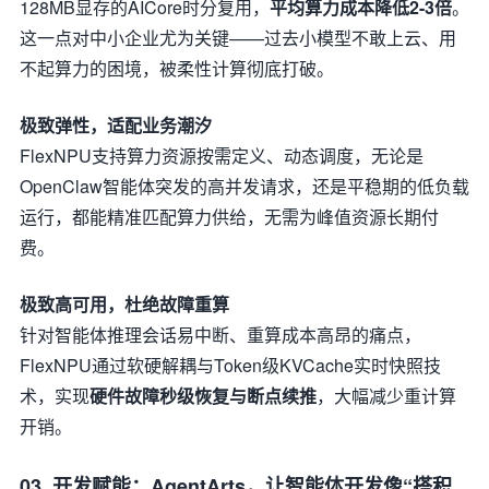
128MB显存的AICore时分复用，
平均算力成本降低2-3倍
。
这一点对中小企业尤为关键——过去小模型不敢上云、用
不起算力的困境，被柔性计算彻底打破。
极致弹性，适配业务潮汐
FlexNPU支持算力资源按需定义、动态调度，无论是
OpenClaw智能体突发的高并发请求，还是平稳期的低负载
运行，都能精准匹配算力供给，无需为峰值资源长期付
费。
极致高可用，杜绝故障重算
针对智能体推理会话易中断、重算成本高昂的痛点，
FlexNPU通过软硬解耦与Token级KVCache实时快照技
术，实现
硬件故障秒级恢复与断点续推
，大幅减少重计算
开销。
03. 开发赋能：AgentArts，让智能体开发像“搭积