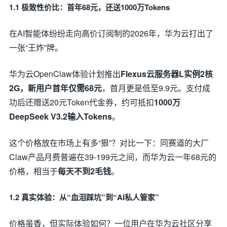
1.1 极致性价比：首年68元，还送1000万Tokens
在AI智能体纷纷走向高价订阅制的2026年，华为云打出了
一张“王炸”牌。
华为云OpenClaw体验计划推出
Flexus云服务器L实例2核
2G，新用户首年仅需68元
，首月更是低至9.9元。支付成
功后还赠送20元Token代金券，约可抵扣
1000万
DeepSeek V3.2输入Tokens
。
这个价格放在市场上有多“狠”？对比一下：同赛道的大厂
Claw产品月费普遍在39-199元之间，而华为云一年68元的
价格，相当于
每天不到2毛钱
。
1.2 真实体验：从“血泪踩坑”到“AI私人管家”
价格虽香，但实际体验如何？一位用户在华为云社区分享