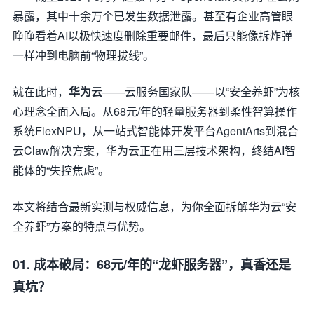
暴露，其中十余万个已发生数据泄露。甚至有企业高管眼
睁睁看着AI以极快速度删除重要邮件，最后只能像拆炸弹
一样冲到电脑前“物理拔线”。
就在此时，
华为云
——云服务国家队——以“安全养虾”为核
心理念全面入局。从68元/年的轻量服务器到柔性智算操作
系统FlexNPU，从一站式智能体开发平台AgentArts到混合
云Claw解决方案，华为云正在用三层技术架构，终结AI智
能体的“失控焦虑”。
本文将结合最新实测与权威信息，为你全面拆解华为云“安
全养虾”方案的特点与优势。
01. 成本破局：68元/年的“龙虾服务器”，真香还是
真坑？