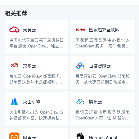
相关推荐
天翼云
国家超算互联网
中国电信天翼云基于息壤智算
国家超算互联网中心提供的
平台部署 OpenClaw，独立隔
OpenClaw 服务，限时免费领
离运行环境保障数据安全，适
取 1000 万 Tokens，续用价低
合政企用户
至 0.1 元，适合需要大规模算
力的用户 | 💰免费 |
京东云
百度智能云
京东云 OpenClaw 部署服务，
百度智能云 OpenClaw 部署服
部署即送美味小龙虾福利，适
务，从快速开通到日常指令管
合京东云用户
理提供极简自动化体验，适合
百度云用户
火山引擎
腾讯云
火山引擎推出的 OpenClaw 分
腾讯云轻量应用服务器部署
钟级部署方案，快速拥有私人
OpenClaw 方案，让 AI 智能体
AI 管家，适合需要快速上手的
持续在线稳定输出，适合追求
用户
稳定性的用户
阿里云
Hermes Agent