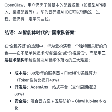
OpenClaw，用户仍需了解基本的配置逻辑（如模型API接
入、渠道配置等）。华为云码道AI IDE可以辅助这一过
程，但仍有一定学习曲线。
结语：AI智能体时代的“国家队答案”
在“全民养虾”的热潮中，华为云扮演着一个独特而关键的角
色——它不是单纯追求“功能最全”或“价格最低”，而是用
三
层技术架构
系统性解决AI智能体落地的三大难题：
成本层
：68元/年的服务器 + FlexNPU柔性算力
（Token性价比提升40%）
开发层
：AgentArts一站式平台（交付周期缩短
60%）
安全层
：混合云方案 + 五层防护 + ClawHub-lite本地
化