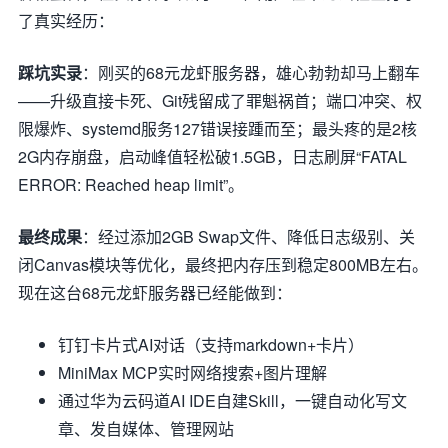
了真实经历：
踩坑实录
：刚买的68元龙虾服务器，雄心勃勃却马上翻车
——升级直接卡死、Git残留成了罪魁祸首；端口冲突、权
限爆炸、systemd服务127错误接踵而至；最头疼的是2核
2G内存崩盘，启动峰值轻松破1.5GB，日志刷屏“FATAL
ERROR: Reached heap limit”。
最终成果
：经过添加2GB Swap文件、降低日志级别、关
闭Canvas模块等优化，最终把内存压到稳定800MB左右。
现在这台68元龙虾服务器已经能做到：
钉钉卡片式AI对话（支持markdown+卡片）
MiniMax MCP实时网络搜索+图片理解
通过华为云码道AI IDE自建Skill，一键自动化写文
章、发自媒体、管理网站