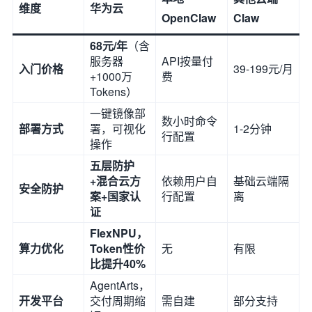
维度
华为云
OpenClaw
Claw
68元/年
（含
服务器
API按量付
入门价格
39-199元/月
+1000万
费
Tokens）
一键镜像部
数小时命令
部署方式
署，可视化
1-2分钟
行配置
操作
五层防护
+混合云方
依赖用户自
基础云端隔
安全防护
案+国家认
行配置
离
证
FlexNPU，
算力优化
Token性价
无
有限
比提升40%
AgentArts，
开发平台
交付周期缩
需自建
部分支持