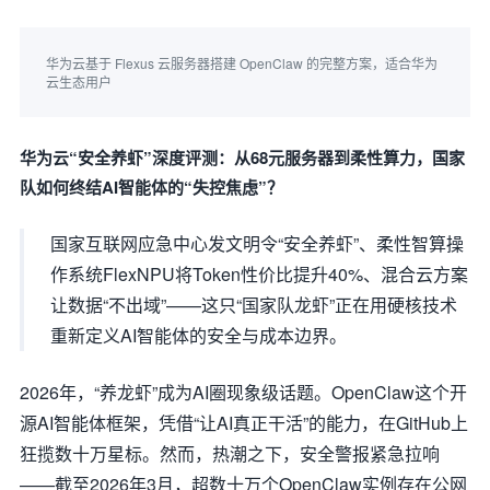
华为云基于 Flexus 云服务器搭建 OpenClaw 的完整方案，适合华为
云生态用户
华为云“安全养虾”深度评测：从68元服务器到柔性算力，国家
队如何终结AI智能体的“失控焦虑”？
国家互联网应急中心发文明令“安全养虾”、柔性智算操
作系统FlexNPU将Token性价比提升40%、混合云方案
让数据“不出域”——这只“国家队龙虾”正在用硬核技术
重新定义AI智能体的安全与成本边界。
2026年，“养龙虾”成为AI圈现象级话题。OpenClaw这个开
源AI智能体框架，凭借“让AI真正干活”的能力，在GitHub上
狂揽数十万星标。然而，热潮之下，安全警报紧急拉响
——截至2026年3月，超数十万个OpenClaw实例存在公网