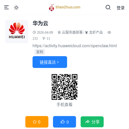
登录

华为云
2026-04-09
云服务器部署
/
🦞 龙虾产品
233
11
https://activity.huaweicloud.com/openclaw.html
复制
链接直达

手机查看
0
0


分享