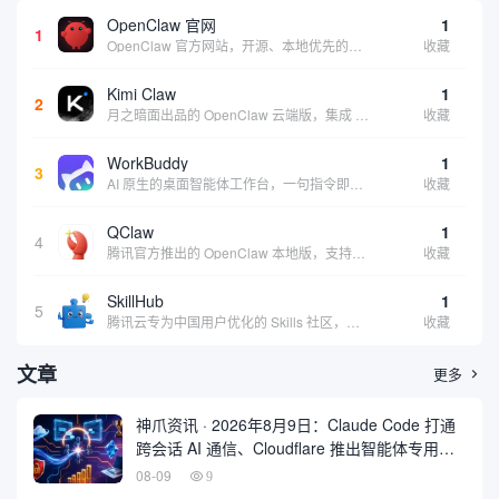
OpenClaw 官网
1
1
OpenClaw 官方网站，开源、本地优先的自主 AI 助手，运行在你的电脑或服务器上
收藏
Kimi Claw
1
2
月之暗面出品的 OpenClaw 云端版，集成 Kimi 大模型，支持长文本理解和深度推理，适合个人用户快速体验 AI 智能体能力 | 🔥热门 ⭐官方 |
收藏
WorkBuddy
1
3
AI 原生的桌面智能体工作台，一句指令即可完成数据处理、内容创作与深度分析，适合知识工作者和内容创作者
收藏
QClaw
1
4
腾讯官方推出的 OpenClaw 本地版，支持微信直联功能，扫码绑定后可通过微信远程操控电脑完成任务，适合个人用户和微信重度用户 | 🔥热门 💰部分免费 |
收藏
SkillHub
1
5
腾讯云专为中国用户优化的 Skills 社区，基于 OpenClaw 官方开源生态打造的本土化技能平台
收藏
文章
更多

神爪资讯 · 2026年8月9日：Claude Code 打通
跨会话 AI 通信、Cloudflare 推出智能体专用浏
览器 Kitesurf
08-09
9