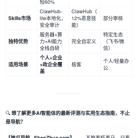
短60%
ClawHub-
ClawHub（
Skills市场
lite本地化，
12%恶意技
部分审核
安全审计
能）
服务器+算
特定生态
独特优势
力+AI能力
完全自定义
（飞书/微
全栈自研
信）
个人+企业
个人/轻量办
适用场景
+政企全覆
极客
公
盖
🔍
想了解更多AI智能体的最新评测与实用生态指南，不止
是导航？
【神爪导航 · ShenZhua.com】
—— 不管养虾养马，只看