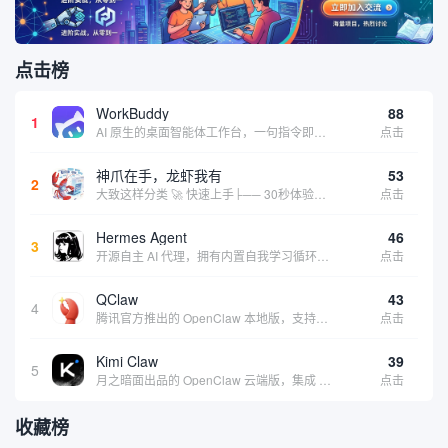
点击榜
WorkBuddy
88
1
AI 原生的桌面智能体工作台，一句指令即可完成数据处理、内容创作与深度分析，适合知识工作者和内容创作者
点击
神爪在手，龙虾我有
53
2
大致这样分类 🚀 快速上手├── 30秒体验（免费云端版）├── 5分钟部署（本地一键安装）├── 1小时精通（教程精选）└── 实战案例（真实用例） 🛠️ 产品矩阵├── 云端版（按大厂/垂直/免费细分）├── 本地版（按一键部署/企业级...
点击
Hermes Agent
46
3
开源自主 AI 代理，拥有内置自我学习循环，运行时间越长能力越强，适合技术极客和研究用户 | 💰免费 |
点击
QClaw
43
4
腾讯官方推出的 OpenClaw 本地版，支持微信直联功能，扫码绑定后可通过微信远程操控电脑完成任务，适合个人用户和微信重度用户 | 🔥热门 💰部分免费 |
点击
Kimi Claw
39
5
月之暗面出品的 OpenClaw 云端版，集成 Kimi 大模型，支持长文本理解和深度推理，适合个人用户快速体验 AI 智能体能力 | 🔥热门 ⭐官方 |
点击
收藏榜