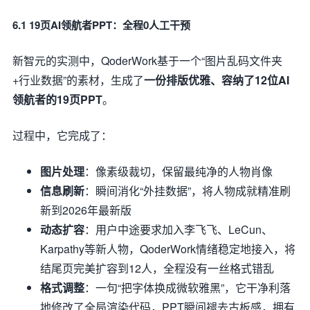
6.1 19页AI领航者PPT：全程0人工干预
新智元的实测中，QoderWork基于一个“图片乱码文件夹
+行业数据”的素材，生成了
一份排版优雅、容纳了12位AI
领航者的19页PPT
。
过程中，它完成了：
图片处理
：像素级裁切，保留最纯净的人物肖像
信息刷新
：瞬间消化“外挂数据”，将人物成就精准刷
新到2026年最新版
动态扩容
：用户中途要求加入李飞飞、LeCun、
Karpathy等新人物，QoderWork情绪稳定地接入，将
结尾页完美扩容到12人，全程没有一丝格式错乱
格式调整
：一句“把字体换成微软雅黑”，它干净利落
地修改了全局渲染代码，PPT瞬间褪去古板感，拥有