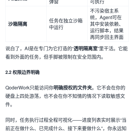
弹窗
可执行
不污染宿主系
统，Agent可在
任务在独立沙箱
沙箱隔离
其中安装依赖、
中运行
运行脚本，结果
再同步回主界面
说白了，AI是在专门为它打造的“
透明隔离室
”里干活。它能
看到外面的任务，但手脚被限制在安全范围内。
2.2 权限边界明确
QoderWork只能访问你
明确授权的文件夹
。它不会在你的
硬盘上四处游荡，也不会在你不知情的情况下读取敏感文
件。
同时，任务执行过程全程可视化——进度列表实时展示“当
前正在做什么、已完成什么、接下来要做什么”，你永远知