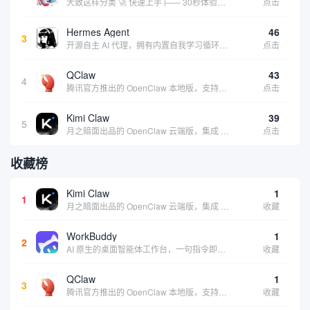
大致这样分类 🚀 快速上手├── 30秒体验（免费云端版）├── 5分钟部署（本地一键安装）├── 1小时精通（教程精选）└── 实战案例（真实用例） 🛠️ 产品矩阵├── 云端版（按大厂/垂直/免费细分）├── 本地版（按一键部署/企业级...
点击
Hermes Agent
46
3
开源自主 AI 代理，拥有内置自我学习循环，运行时间越长能力越强，适合技术极客和研究用户 | 💰免费 |
点击
QClaw
43
4
腾讯官方推出的 OpenClaw 本地版，支持微信直联功能，扫码绑定后可通过微信远程操控电脑完成任务，适合个人用户和微信重度用户 | 🔥热门 💰部分免费 |
点击
Kimi Claw
39
5
月之暗面出品的 OpenClaw 云端版，集成 Kimi 大模型，支持长文本理解和深度推理，适合个人用户快速体验 AI 智能体能力 | 🔥热门 ⭐官方 |
点击
收藏榜
Kimi Claw
1
1
月之暗面出品的 OpenClaw 云端版，集成 Kimi 大模型，支持长文本理解和深度推理，适合个人用户快速体验 AI 智能体能力 | 🔥热门 ⭐官方 |
收藏
WorkBuddy
1
2
AI 原生的桌面智能体工作台，一句指令即可完成数据处理、内容创作与深度分析，适合知识工作者和内容创作者
收藏
QClaw
1
3
腾讯官方推出的 OpenClaw 本地版，支持微信直联功能，扫码绑定后可通过微信远程操控电脑完成任务，适合个人用户和微信重度用户 | 🔥热门 💰部分免费 |
收藏