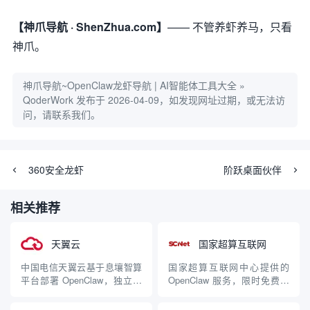
【神爪导航 · ShenZhua.com】
—— 不管养虾养马，只看
神爪。
神爪导航~OpenClaw龙虾导航 | AI智能体工具大全
»
QoderWork
发布于 2026-04-09，如发现网址过期，或无法访
问，请联系我们。
360安全龙虾
阶跃桌面伙伴
相关推荐
天翼云
国家超算互联网
中国电信天翼云基于息壤智算
国家超算互联网中心提供的
平台部署 OpenClaw，独立隔
OpenClaw 服务，限时免费领
离运行环境保障数据安全，适
取 1000 万 Tokens，续用价低
合政企用户
至 0.1 元，适合需要大规模算