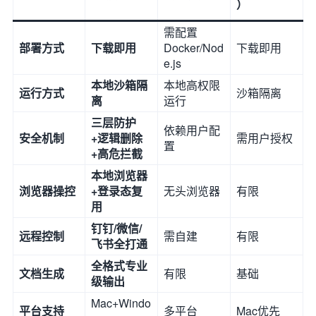
）
需配置
部署方式
下载即用
Docker/Nod
下载即用
e.js
本地沙箱隔
本地高权限
运行方式
沙箱隔离
离
运行
三层防护
依赖用户配
安全机制
+逻辑删除
需用户授权
置
+高危拦截
本地浏览器
浏览器操控
+登录态复
无头浏览器
有限
用
钉钉/微信/
远程控制
需自建
有限
飞书全打通
全格式专业
文档生成
有限
基础
级输出
Mac+Windo
平台支持
多平台
Mac优先