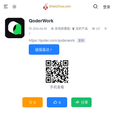
登录

QoderWork
2026-04-09
本地部署版
/
🦞 龙虾产品
147
7
https://qoder.com/qoderwork
复制
链接直达

手机查看
0
0


分享