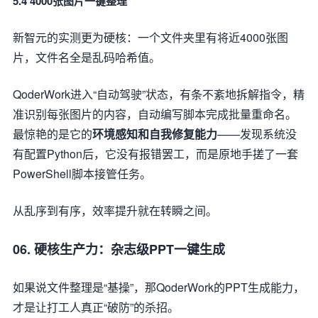
5.4 4000张图片一键整理
新智元的实测更为硬核：一个文件夹里有将近4000张图
片，文件名全是乱码哈希值。
QoderWork进入“自动驾驶”状态，有条不紊地拆解指令，精
准识别每张图片的内容，自动编写脚本完成批量重命名。
最惊艳的是它的
环境感知和自我修复能力
——发现系统没
有配置Python后，它没有报错罢工，而是原地手搓了一套
PowerShell脚本接管任务。
从乱序到有序，效率提升就在转瞬之间。
06. 硬核生产力：杂志级PPT一键生成
如果说文件整理是“基操”，那QoderWork的PPT生成能力，
才是让打工人真正“破防”的杀招。