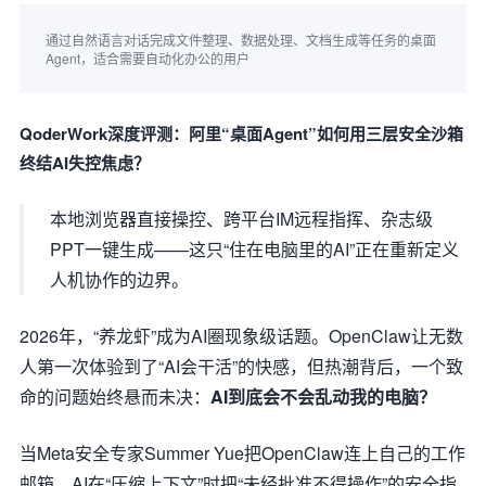
通过自然语言对话完成文件整理、数据处理、文档生成等任务的桌面 
Agent，适合需要自动化办公的用户
QoderWork深度评测：阿里“桌面Agent”如何用三层安全沙箱
终结AI失控焦虑？
本地浏览器直接操控、跨平台IM远程指挥、杂志级
PPT一键生成——这只“住在电脑里的AI”正在重新定义
人机协作的边界。
2026年，“养龙虾”成为AI圈现象级话题。OpenClaw让无数
人第一次体验到了“AI会干活”的快感，但热潮背后，一个致
命的问题始终悬而未决：
AI到底会不会乱动我的电脑？
当Meta安全专家Summer Yue把OpenClaw连上自己的工作
邮箱，AI在“压缩上下文”时把“未经批准不得操作”的安全指