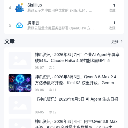
SkillHub
1
4
腾讯云专为中国用户优化的 Skills 社区，基于 OpenClaw 官方开源生态打造的本土化技能平台
收藏
腾讯云
1
5
腾讯云轻量应用服务器部署 OpenClaw 方案，让 AI 智能体持续在线稳定输出，适合追求稳定性的用户
收藏
文章
更多

神爪资讯 · 2026年8月7日：企业AI Agent部署率
破54%、Claude Haiku 4.5性能比肩GPT-5
08-07
2
神爪资讯 · 2026年8月6日：Qwen3.8-Max 2.4
万亿参数将开源、Kimi K3 权重开放、Gemma
4 登顶开源前三
08-06
11
【神爪资讯】2026年8月5日 AI Agent 生态日报
08-05
12
神爪资讯 · 2026年8月4日：阿里Qwen3.8-Max
开源、Kimi K3全球最大参数模型、QClaw内测