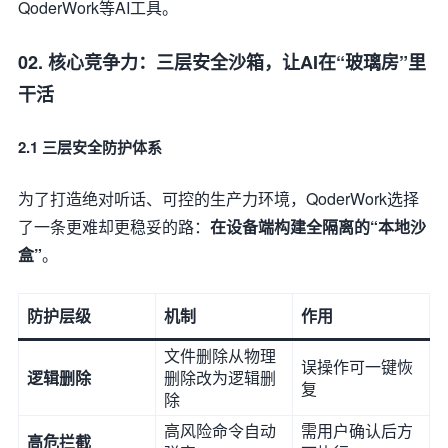
QoderWork等AI工具。
02. 核心竞争力：三层安全沙箱，让AI在“玻璃房”里
干活
2.1 三层安全防护体系
为了打造绝对听话、可控的生产力环境，QoderWork选择
了一条更难却更稳妥的路：
在设备端构建全隔离的“本地沙
盒”
。
防护层级
机制
作用
文件删除从物理
误操作可一键恢
逻辑删除
删除改为逻辑删
复
除
高风险命令自动
需用户确认后方
高危拦截