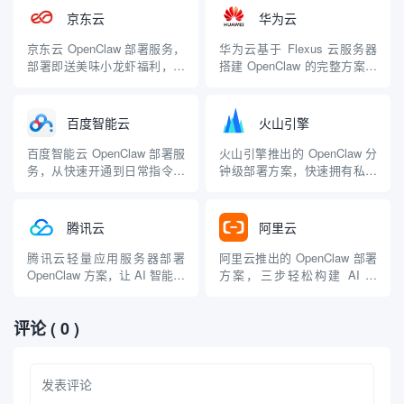
力的用户 | 💰免费 |
京东云
华为云
京东云 OpenClaw 部署服务，
华为云基于 Flexus 云服务器
部署即送美味小龙虾福利，适
搭建 OpenClaw 的完整方案，
合京东云用户
适合华为云生态用户
百度智能云
火山引擎
百度智能云 OpenClaw 部署服
火山引擎推出的 OpenClaw 分
务，从快速开通到日常指令管
钟级部署方案，快速拥有私人
理提供极简自动化体验，适合
AI 管家，适合需要快速上手的
百度云用户
用户
腾讯云
阿里云
腾讯云轻量应用服务器部署
阿里云推出的 OpenClaw 部署
OpenClaw 方案，让 AI 智能体
方案，三步轻松构建 AI 助
持续在线稳定输出，适合追求
理，最低 9.9 元起，适合需要
稳定性的用户
稳定云端运行的用户
评论
( 0 )