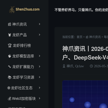
不管养虾养马，只看神爪。你的龙
📰 神爪资讯
🦞 龙虾产品
»
»
当前位置：
首页
📰 神爪资讯
每
🏆 龙虾排行榜
神爪资讯丨2026-
户、DeepSeek-
🧠 龙虾模型选择
🔧 龙虾扩展能力
神爪, Qclaw
2026-05-
📚 龙虾学习资源
🌐 龙虾社区生态
‌💰‌ Web3加密版块