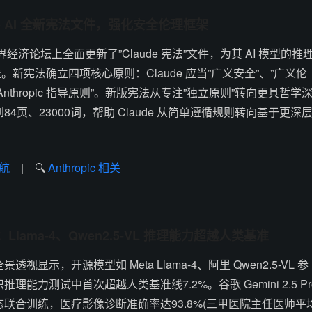
laude AI 全新宪法文件，强化安全伦理框架
斯世界经济论坛上全面更新了”Claude 宪法”文件，为其 AI 模型的推
新宪法确立四项核心原则：Claude 应当”广义安全”、”广义伦
Anthropic 指导原则”。新版宪法从专注”独立原则”转向更具哲学
84页、23000词，帮助 Claude 从简单遵循规则转向基于更深
航
| 🔍
Anthropic 相关
Llama-4、Qwen2.5-VL 推理能力超越人类基准
视显示，开源模型如 Meta Llama-4、阿里 Qwen2.5-VL 参
理能力测试中首次超越人类基准线7.2%。谷歌 Gemini 2.5 Pr
97种模态联合训练，医疗影像诊断准确率达93.8%(三甲医院主任医师平