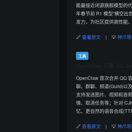
能最接近闭源旗舰模型的代
年春节前 R1 模型”横空出
发力，为社区提供高性能、低
🔗
查看原文
| 💡
神爪导
工具
OpenClaw 内置 Q
OpenClaw 首次合并 
聊、群聊、频道(Guild
支持发送图片、视频和音
情、取消任务等；针对 C
忆、更自然的语音合成(TTS
🔗
查看原文
| 💡
神爪导