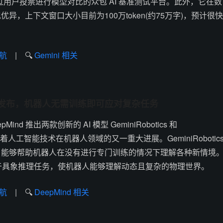
个通过用户投票进行模型对比的众包 AI 基准测试平台。此外，它在数
异，上下文窗口大小目前为100万token(约75万字)，预计很快
航
| 🔍
Gemini 相关
cs 模型发布，机器人无需训练即可应对复杂任务
Mind 推出两款创新的 AI 模型 GeminiRobotics 和
R，标志着人工智能技术在机器人领域的又一重大进展。GeminiRobotic
，能够帮助机器人在没有进行专门训练的情况下理解各种新情境
-ER 专注于具象推理任务，使机器人能够理解动态且复杂的物理世界。
航
| 🔍
DeepMind 相关