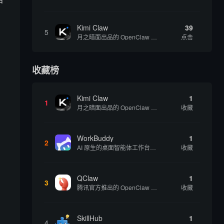
户
Kimi Claw
39
5
月之暗面出品的 OpenClaw 云端版，集成 Kimi 大模型，支持长文本理解和深度推理，适合个人用户快速体验 AI 智能体能力 | 🔥热门 ⭐官方 |
点击
收藏榜
Kimi Claw
1
1
月之暗面出品的 OpenClaw 云端版，集成 Kimi 大模型，支持长文本理解和深度推理，适合个人用户快速体验 AI 智能体能力 | 🔥热门 ⭐官方 |
收藏
WorkBuddy
1
：
2
AI 原生的桌面智能体工作台，一句指令即可完成数据处理、内容创作与深度分析，适合知识工作者和内容创作者
收藏
QClaw
1
3
腾讯官方推出的 OpenClaw 本地版，支持微信直联功能，扫码绑定后可通过微信远程操控电脑完成任务，适合个人用户和微信重度用户 | 🔥热门 💰部分免费 |
收藏
SkillHub
1
4