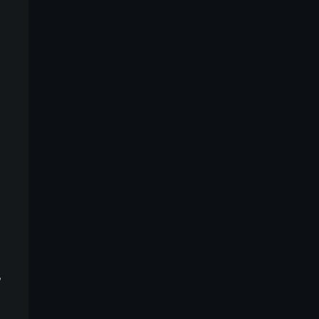
。
，
”