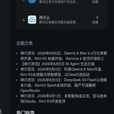
腾讯云专为中国用户优化的 Skills 社区，基于 OpenClaw 官方开源生态打造的本土化技能平台
收藏
腾讯云
1
5
腾讯云轻量应用服务器部署 OpenClaw 方案，让 AI 智能体持续在线稳定输出，适合追求稳定性的用户
收藏
用
近期文章
。
神爪资讯 · 2026年8月6日：Qwen3.8-Max 2.4万亿参数
将开源、Kimi K3 权重开放、Gemma 4 登顶开源前三
【神爪资讯】2026年8月5日 AI Agent 生态日报
神爪资讯 · 2026年8月4日：阿里Qwen3.8-Max开源、
Kimi K3全球最大参数模型、QClaw内测启动
神爪资讯 · 2026年8月3日：DeepSeek V4 Flash公测降
本六成、Gemini Spark全球开放、国产开源霸榜
OpenRouter
神爪资讯 · 2026年8月1日：多智能体成主流、亚马逊弃
用Claude、Kimi K3开源登顶
性
热门标签