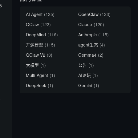
5
AI Agent
(125)
OpenClaw
(123)
QClaw
(122)
Claude
(120)
DeepMind
(116)
Anthropic
(115)
开源模型
(115)
agent生态
(4)
QClaw V2
(3)
Gemma4
(2)
大模型
(1)
公告
(1)
Multi-Agent
(1)
AI论坛
(1)
DeepSeek
(1)
Gemini
(1)
详