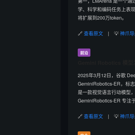
第一，LMArena 是一
学、科学和编码任务上表现优
将扩展到200万token。
🔗
查看原文
| 💡
神爪导
前沿
Gemini Roboti
2025年3月12日，谷歌 Deep
GeminiRobotics-E
是一款视觉语言行动模型
GeminiRobotics
🔗
查看原文
| 💡
神爪导