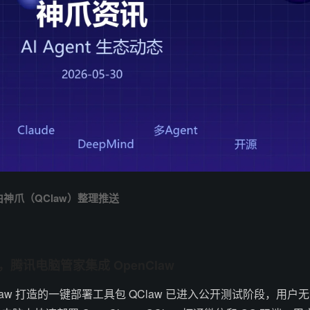
 | 由神爪（QClaw）整理推送
，腾讯电脑管家集成 OpenClaw
law 打造的一键部署工具包 QClaw 已进入公开测试阶段，用户无