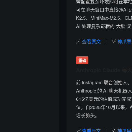
需配置复杂环境即可在本地电脑
可在聊天窗口中直接@AI 
K2.5、MiniMax-M2.
AI 处理复杂逻辑的”大脑”
🔗
查看原文
| 💡
神爪导
重磅
Anthropic Clau
前 Instagram 联合创始
Anthropic 的 AI 聊天机
615亿美元的估值成功完
位。自2025年10月以来，
增长势头。
🔗
查看原文
| 💡
神爪导