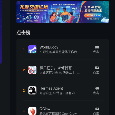
点击榜
WorkBuddy
88
1
AI 原生的桌面智能体工作台，一句指令即可完成数据处理、内容创作与深度分析，适合知识工作者和内容创作者
点击
神爪在手，龙虾我有
53
2
大致这样分类 🚀 快速上手├── 30秒体验（免费云端版）├── 5分钟部署（本地一键安装）├── 1小时精通（教程精选）└── 实战案例（真实用例） 🛠️ 产品矩阵├── 云端版（按大厂/垂直/免费细分）├── 本地版（按一键部署/企业级...
点击
Hermes Agent
46
3
开源自主 AI 代理，拥有内置自我学习循环，运行时间越长能力越强，适合技术极客和研究用户 | 💰免费 |
点击
QClaw
43
4
腾讯官方推出的 OpenClaw 本地版，支持微信直联功能，扫码绑定后可通过微信远程操控电脑完成任务，适合个人用户和微信重度用户 | 🔥热门 💰部分免费 |
点击