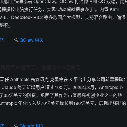
上快速部署 OpenClaw。QClaw 打通微信和 QQ 双端，用
远程操控电脑执行任务，实现”动动嘴就把事办了”。内置 Kimi-
5、GLM-5、DeepSeek-V3.2 等多款国产大模型，支持混合路由，确保
足够强。
航
| 🔍
QClaw 相关
de 每天新增用户超百万，估值达615亿美元
人、现任 Anthropic 高管迈克·克里格在 X 平台上分享公司新里程碑
器人 Claude 每天新增用户超过 100 万。2025年3月，Anthropic 以
成了35亿美元的融资，巩固了其作为市值最高初创企业之一的地
Anthropic 年化收入从70亿美元增长到190亿美元，展现出强劲的
航
| 🔍
Claude 相关