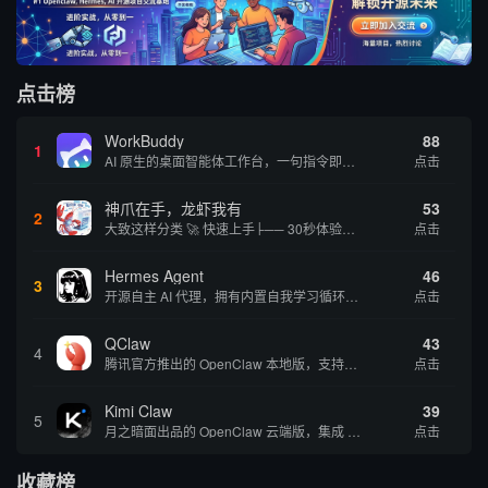
点击榜
WorkBuddy
88
1
AI 原生的桌面智能体工作台，一句指令即可完成数据处理、内容创作与深度分析，适合知识工作者和内容创作者
点击
神爪在手，龙虾我有
53
2
大致这样分类 🚀 快速上手├── 30秒体验（免费云端版）├── 5分钟部署（本地一键安装）├── 1小时精通（教程精选）└── 实战案例（真实用例） 🛠️ 产品矩阵├── 云端版（按大厂/垂直/免费细分）├── 本地版（按一键部署/企业级...
点击
Hermes Agent
46
3
开源自主 AI 代理，拥有内置自我学习循环，运行时间越长能力越强，适合技术极客和研究用户 | 💰免费 |
点击
QClaw
43
4
腾讯官方推出的 OpenClaw 本地版，支持微信直联功能，扫码绑定后可通过微信远程操控电脑完成任务，适合个人用户和微信重度用户 | 🔥热门 💰部分免费 |
点击
Kimi Claw
39
5
月之暗面出品的 OpenClaw 云端版，集成 Kimi 大模型，支持长文本理解和深度推理，适合个人用户快速体验 AI 智能体能力 | 🔥热门 ⭐官方 |
点击
收藏榜