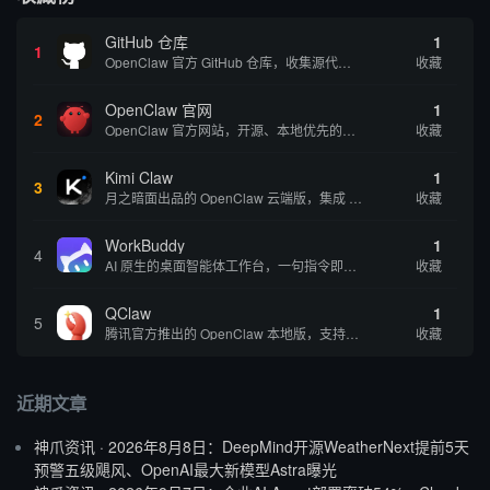
GitHub 仓库
1
1
OpenClaw 官方 GitHub 仓库，收集源代码方便用户查阅和参考
收藏
OpenClaw 官网
1
2
OpenClaw 官方网站，开源、本地优先的自主 AI 助手，运行在你的电脑或服务器上
收藏
Kimi Claw
1
3
月之暗面出品的 OpenClaw 云端版，集成 Kimi 大模型，支持长文本理解和深度推理，适合个人用户快速体验 AI 智能体能力 | 🔥热门 ⭐官方 |
收藏
WorkBuddy
1
4
AI 原生的桌面智能体工作台，一句指令即可完成数据处理、内容创作与深度分析，适合知识工作者和内容创作者
收藏
QClaw
1
5
腾讯官方推出的 OpenClaw 本地版，支持微信直联功能，扫码绑定后可通过微信远程操控电脑完成任务，适合个人用户和微信重度用户 | 🔥热门 💰部分免费 |
收藏
近期文章
神爪资讯 · 2026年8月8日：DeepMind开源WeatherNext提前5天
预警五级飓风、OpenAI最大新模型Astra曝光