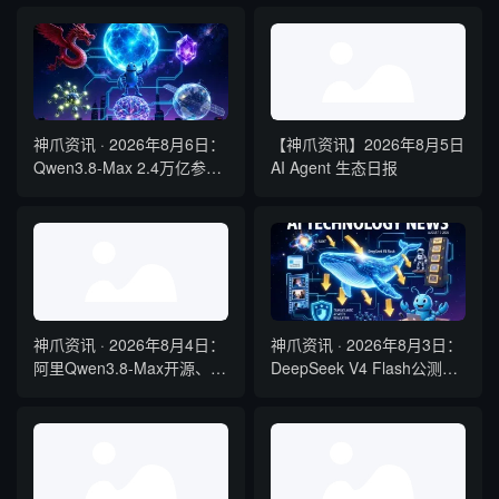
级飓风、OpenAI最大新模型
能比肩GPT-5
Astra曝光
神爪资讯 · 2026年8月6日：
【神爪资讯】2026年8月5日
Qwen3.8-Max 2.4万亿参数
AI Agent 生态日报
将开源、Kimi K3 权重开
放、Gemma 4 登顶开源前
三
神爪资讯 · 2026年8月4日：
神爪资讯 · 2026年8月3日：
阿里Qwen3.8-Max开源、
DeepSeek V4 Flash公测降
Kimi K3全球最大参数模型、
本六成、Gemini Spark全球
QClaw内测启动
开放、国产开源霸榜
OpenRouter