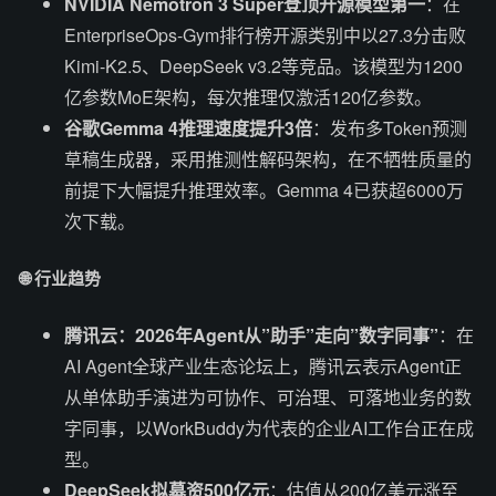
NVIDIA Nemotron 3 Super登顶开源模型第一
：在
EnterpriseOps-Gym排行榜开源类别中以27.3分击败
Kimi-K2.5、DeepSeek v3.2等竞品。该模型为1200
亿参数MoE架构，每次推理仅激活120亿参数。
谷歌Gemma 4推理速度提升3倍
：发布多Token预测
草稿生成器，采用推测性解码架构，在不牺牲质量的
前提下大幅提升推理效率。Gemma 4已获超6000万
次下载。
🌐 行业趋势
腾讯云：2026年Agent从”助手”走向”数字同事”
：在
AI Agent全球产业生态论坛上，腾讯云表示Agent正
从单体助手演进为可协作、可治理、可落地业务的数
字同事，以WorkBuddy为代表的企业AI工作台正在成
型。
DeepSeek拟募资500亿元
：估值从200亿美元涨至