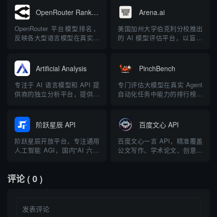
OpenRouter Rankings
Arena.ai
OpenRouter 平台模型排名，
美国加州大学伯克利分校推出
反映各大型语言模型在真实使
的 AI 模型评估平台，以盲测
用场景中的表现
方式进行模型排名
Artificial Analysis
PinchBench
专注于 AI 语言模型和 API 提
专门评估大模型在真实 Agent
供商的独立分析平台，提供模
自动化任务中能力的排行榜，
型性能和成本对比
帮助开发者选择最适合的模型
阶跃星辰 API
百度文心 API
阶跃星辰开放平台，专注通用
百度文心一言 API，精准覆盖
人工智能 AGI，国内"AI 六小
公文写作、学术论文、创意策
龙"之一
划、代码编程等丰富场景
评论
( 0 )