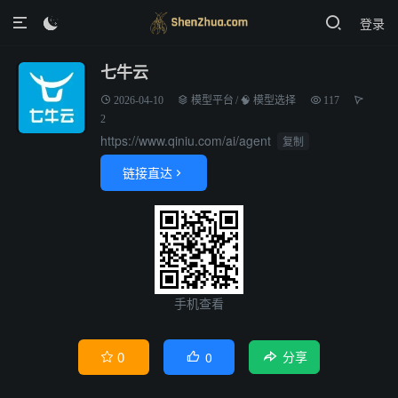
登录

七牛云
2026-04-10
模型平台
/
🧠 模型选择
117
2
https://www.qiniu.com/ai/agent
复制
链接直达

手机查看
0
0


分享