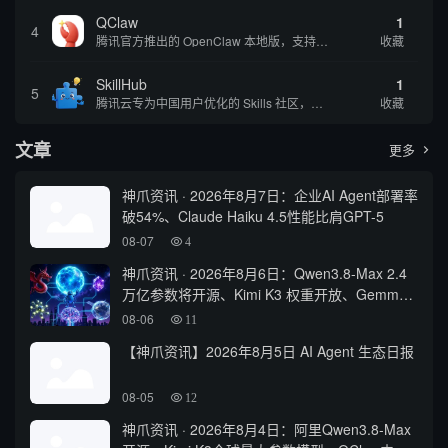
QClaw
1
4
腾讯官方推出的 OpenClaw 本地版，支持微信直联功能，扫码绑定后可通过微信远程操控电脑完成任务，适合个人用户和微信重度用户 | 🔥热门 💰部分免费 |
收藏
SkillHub
1
5
腾讯云专为中国用户优化的 Skills 社区，基于 OpenClaw 官方开源生态打造的本土化技能平台
收藏
文章
更多

神爪资讯 · 2026年8月7日：企业AI Agent部署率
破54%、Claude Haiku 4.5性能比肩GPT-5
08-07
4
神爪资讯 · 2026年8月6日：Qwen3.8-Max 2.4
万亿参数将开源、Kimi K3 权重开放、Gemma
4 登顶开源前三
08-06
11
【神爪资讯】2026年8月5日 AI Agent 生态日报
08-05
12
神爪资讯 · 2026年8月4日：阿里Qwen3.8-Max