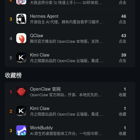
大致这样分类 🚀 快速上手├── 30秒体验（免费云端版）├── 5分钟部署（本地一键安装）├── 1小时精通（教程精选）└── 实战案例（真实用例） 🛠️ 产品矩阵├── 云端版（按大厂/垂直/免费细分）├── 本地版（按一键部署/企业级...
点击
Hermes Agent
46
3
开源自主 AI 代理，拥有内置自我学习循环，运行时间越长能力越强，适合技术极客和研究用户 | 💰免费 |
点击
QClaw
43
4
腾讯官方推出的 OpenClaw 本地版，支持微信直联功能，扫码绑定后可通过微信远程操控电脑完成任务，适合个人用户和微信重度用户 | 🔥热门 💰部分免费 |
点击
Kimi Claw
39
5
月之暗面出品的 OpenClaw 云端版，集成 Kimi 大模型，支持长文本理解和深度推理，适合个人用户快速体验 AI 智能体能力 | 🔥热门 ⭐官方 |
点击
收藏榜
OpenClaw 官网
1
1
OpenClaw 官方网站，开源、本地优先的自主 AI 助手，运行在你的电脑或服务器上
收藏
Kimi Claw
1
2
月之暗面出品的 OpenClaw 云端版，集成 Kimi 大模型，支持长文本理解和深度推理，适合个人用户快速体验 AI 智能体能力 | 🔥热门 ⭐官方 |
收藏
WorkBuddy
1
3
AI 原生的桌面智能体工作台，一句指令即可完成数据处理、内容创作与深度分析，适合知识工作者和内容创作者
收藏