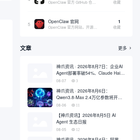
OpenClaw 官方 GitHub 仓库，收集源代码方便用户查阅和参考
收藏
OpenClaw 官网
1
5
OpenClaw 官方网站，开源、本地优先的自主 AI 助手，运行在你的电脑或服务器上
收藏
文章
更多

神爪资讯 · 2026年8月7日：企业AI
Agent部署率破54%、Claude Haiku
4.5性能比肩GPT-5
08-07
3
神爪资讯 · 2026年8月6日：
Qwen3.8-Max 2.4万亿参数将开
源、Kimi K3 权重开放、Gemma 4
08-06
11
登顶开源前三
【神爪资讯】2026年8月5日 AI
Agent 生态日报
08-05
12
神爪资讯 · 2026年8月4日：阿里