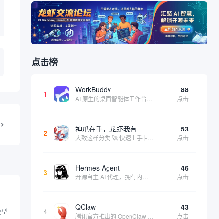
点击榜
WorkBuddy
88
1
AI 原生的桌面智能体工作台，一句指令即可完成数据处理、内容创作与深度分析，适合知识工作者和内容创作者
点击
神爪在手，龙虾我有
53
2
大致这样分类 🚀 快速上手├── 30秒体验（免费云端版）├── 5分钟部署（本地一键安装）├── 1小时精通（教程精选）└── 实战案例（真实用例） 🛠️ 产品矩阵├── 云端版（按大厂/垂直/免费细分）├── 本地版（按一键部署/企业级...
点击
Hermes Agent
46
3
开源自主 AI 代理，拥有内置自我学习循环，运行时间越长能力越强，适合技术极客和研究用户 | 💰免费 |
点击
QClaw
43
模型
4
腾讯官方推出的 OpenClaw 本地版，支持微信直联功能，扫码绑定后可通过微信远程操控电脑完成任务，适合个人用户和微信重度用户 | 🔥热门 💰部分免费 |
点击