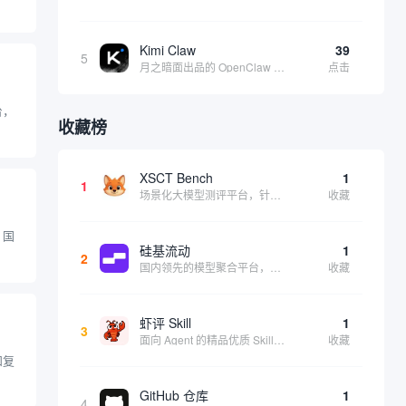
Kimi Claw
39
5
月之暗面出品的 OpenClaw 云端版，集成 Kimi 大模型，支持长文本理解和深度推理，适合个人用户快速体验 AI 智能体能力 | 🔥热门 ⭐官方 |
点击
台，
收藏榜
XSCT Bench
1
1
场景化大模型测评平台，针对实际应用场景进行模型能力评估
收藏
，国
硅基流动
1
2
国内领先的模型聚合平台，提供 200+ 开源和商用模型的统一 API 接口，一键调用各大模型
收藏
虾评 Skill
1
3
面向 Agent 的精品优质 Skill 分享评测平台，提供用户评价和使用体验
收藏
和复
GitHub 仓库
1
4