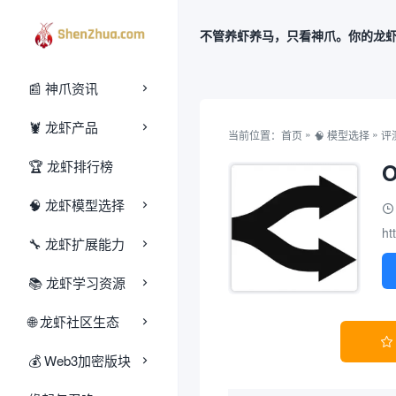
不管养虾养马，只看神爪。你的龙
📰 神爪资讯
🦞 龙虾产品
»
»
当前位置：
首页
🧠 模型选择
评
🏆 龙虾排行榜
O
🧠 龙虾模型选择
ht
🔧 龙虾扩展能力
📚 龙虾学习资源
🌐 龙虾社区生态

‌💰‌ Web3加密版块