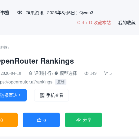
虾书签
神爪资讯 · 2026年8月6日：Qwen3.8-Max 2.4万亿参数将开源、Kimi K3 权重开放、Gemma 4 登顶开源前三

Ctrl + D 收藏本站
【神爪资讯】2026年8月5日 AI Agent 生态日报
我的收藏
神爪资讯 · 2026年8月4日：阿里Qwen3.8-Max开源、Kimi K3全球最大参数模型、QClaw内测启动
神爪资讯 · 2026年8月3日：DeepSeek V4 Flash公测降本六成、Gemini Spark全球开放、国产开源霸榜OpenRouter
测排行
神爪资讯 · 2026年8月7日：企业AI Agent部署率破54%、Claude Haiku 4.5性能比肩GPT-5
penRouter Rankings
2026-04-10
评测排行
/
🧠 模型选择
149
5
tps://openrouter.ai/rankings
复制
链接直达

手机查看
0
0

分享