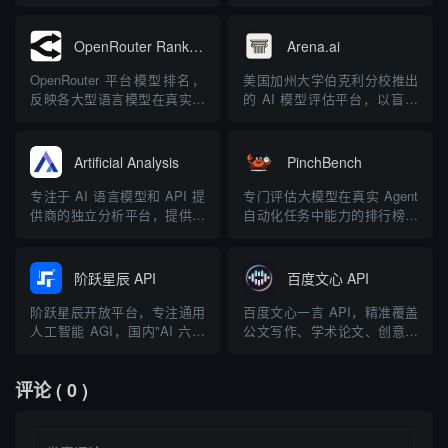
高生成式 AI 的性能和可靠性
估
OpenRouter Rankings
Arena.ai
OpenRouter 平台模型排名，
美国加州大学伯克利分校推出
反映各大型语言模型在真实使
的 AI 模型评估平台，以盲测
用场景中的表现
方式进行模型排名
Artificial Analysis
PinchBench
专注于 AI 语言模型和 API 提
专门评估大模型在真实 Agent
供商的独立分析平台，提供模
自动化任务中能力的排行榜，
型性能和成本对比
帮助开发者选择最适合的模型
阶跃星辰 API
百度文心 API
阶跃星辰开放平台，专注通用
百度文心一言 API，精准覆盖
人工智能 AGI，国内"AI 六小
公文写作、学术论文、创意策
龙"之一
划、代码编程等丰富场景
评论
( 0 )