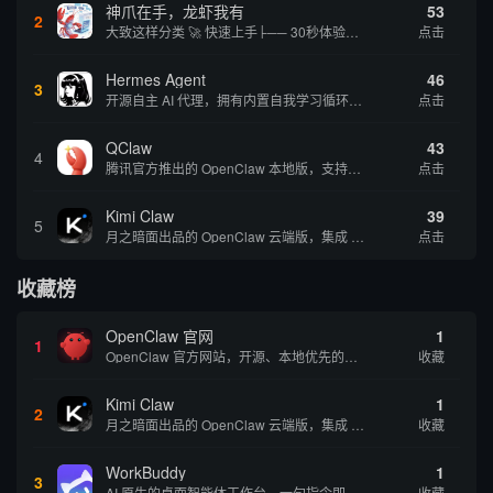
神爪在手，龙虾我有
53
2
大致这样分类 🚀 快速上手├── 30秒体验（免费云端版）├── 5分钟部署（本地一键安装）├── 1小时精通（教程精选）└── 实战案例（真实用例） 🛠️ 产品矩阵├── 云端版（按大厂/垂直/免费细分）├── 本地版（按一键部署/企业级...
点击
Hermes Agent
46
3
开源自主 AI 代理，拥有内置自我学习循环，运行时间越长能力越强，适合技术极客和研究用户 | 💰免费 |
点击
QClaw
43
4
腾讯官方推出的 OpenClaw 本地版，支持微信直联功能，扫码绑定后可通过微信远程操控电脑完成任务，适合个人用户和微信重度用户 | 🔥热门 💰部分免费 |
点击
Kimi Claw
39
5
月之暗面出品的 OpenClaw 云端版，集成 Kimi 大模型，支持长文本理解和深度推理，适合个人用户快速体验 AI 智能体能力 | 🔥热门 ⭐官方 |
点击
收藏榜
OpenClaw 官网
1
1
OpenClaw 官方网站，开源、本地优先的自主 AI 助手，运行在你的电脑或服务器上
收藏
Kimi Claw
1
2
月之暗面出品的 OpenClaw 云端版，集成 Kimi 大模型，支持长文本理解和深度推理，适合个人用户快速体验 AI 智能体能力 | 🔥热门 ⭐官方 |
收藏
WorkBuddy
1
3
AI 原生的桌面智能体工作台，一句指令即可完成数据处理、内容创作与深度分析，适合知识工作者和内容创作者
收藏