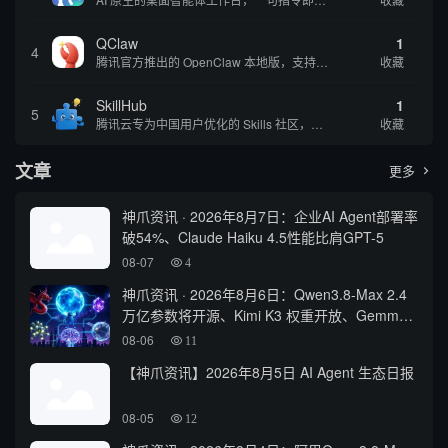
QClaw
1
4
腾讯官方推出的 OpenClaw 本地版，支持微信直联功能，扫码绑定后可通过微信远程操控电脑完成任务，适合个人用户和微信重度用户 | 🔥热门 💰部分免费 |
收藏
SkillHub
1
5
腾讯云专为中国用户优化的 Skills 社区，基于 OpenClaw 官方开源生态打造的本土化技能平台
收藏
文章
更多

神爪资讯 · 2026年8月7日：企业AI Agent部署率
破54%、Claude Haiku 4.5性能比肩GPT-5
08-07
4
神爪资讯 · 2026年8月6日：Qwen3.8-Max 2.4
万亿参数将开源、Kimi K3 权重开放、Gemma
4 登顶开源前三
08-06
11
【神爪资讯】2026年8月5日 AI Agent 生态日报
08-05
12