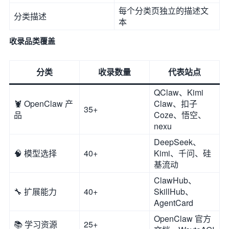
每个分类页独立的描述文
分类描述
本
收录品类覆盖
分类
收录数量
代表站点
QClaw、Kimi
🦞 OpenClaw 产
Claw、扣子
35+
品
Coze、悟空、
nexu
DeepSeek、
🧠 模型选择
40+
Kimi、千问、硅
基流动
ClawHub、
🔧 扩展能力
40+
SkillHub、
AgentCard
OpenClaw 官方
📚 学习资源
25+