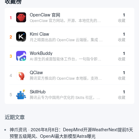
收藏榜
OpenClaw 官网
1
1
OpenClaw 官方网站，开源、本地优先的自主 AI 助手，运行在你的电脑或服务器上
收藏
Kimi Claw
1
2
月之暗面出品的 OpenClaw 云端版，集成 Kimi 大模型，支持长文本理解和深度推理，适合个人用户快速体验 AI 智能体能力 | 🔥热门 ⭐官方 |
收藏
WorkBuddy
1
3
AI 原生的桌面智能体工作台，一句指令即可完成数据处理、内容创作与深度分析，适合知识工作者和内容创作者
收藏
QClaw
1
4
腾讯官方推出的 OpenClaw 本地版，支持微信直联功能，扫码绑定后可通过微信远程操控电脑完成任务，适合个人用户和微信重度用户 | 🔥热门 💰部分免费 |
收藏
SkillHub
1
5
腾讯云专为中国用户优化的 Skills 社区，基于 OpenClaw 官方开源生态打造的本土化技能平台
收藏
近期文章
神爪资讯 · 2026年8月8日：DeepMind开源WeatherNext提前5天
预警五级飓风、OpenAI最大新模型Astra曝光