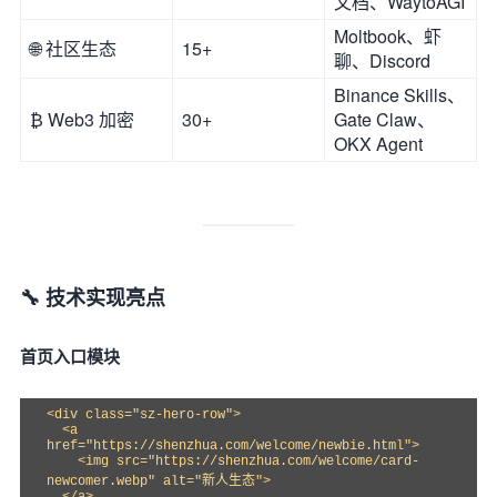
文档、WaytoAGI
Moltbook、虾
🌐 社区生态
15+
聊、Discord
Binance Skills、
₿ Web3 加密
30+
Gate Claw、
OKX Agent
🔧 技术实现亮点
首页入口模块
<div class="sz-hero-row">

  <a 
href="https://shenzhua.com/welcome/newbie.html">

    <img src="https://shenzhua.com/welcome/card-
newcomer.webp" alt="新人生态">
