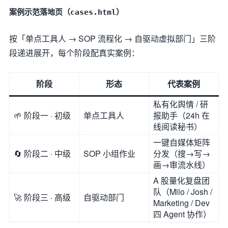
案例示范落地页（
）
cases.html
按「单点工具人 → SOP 流程化 → 自驱动虚拟部门」三阶
段递进展开，每个阶段配真实案例：
阶段
形态
代表案例
私有化舆情 / 研
🌱 阶段一 · 初级
单点工具人
报助手（24h 在
线阅读秘书）
一键自媒体矩阵
🔄 阶段二 · 中级
SOP 小组作业
分发（搜→写→
画→审流水线）
A 股量化复盘团
队（Milo / Josh /
🚀 阶段三 · 高级
自驱动部门
Marketing / Dev
四 Agent 协作）