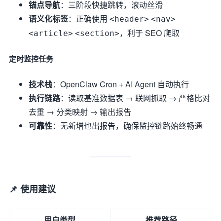
锚点导航
：三阶段快捷跳转，滚动丝滑
语义化标签
：正确使用
<header>
<nav>
，利于 SEO 爬取
<article>
<section>
定时监控任务
技术栈
：OpenClaw Cron + AI Agent 自动执行
执行链路
：读取基准数据表 → 联网抓取 → 严格比对
去重 → 分类映射 → 输出报告
可靠性
：无新增也出报告，确保监控链路始终畅通
📌 使用建议
用户类型
推荐路径