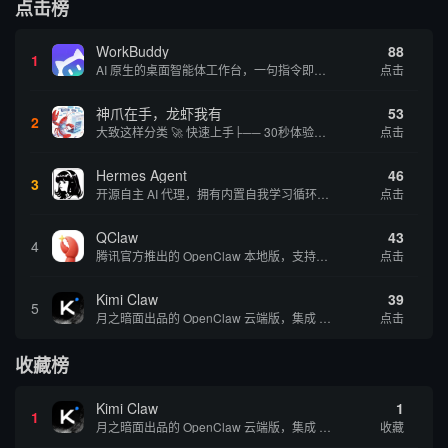
点击榜
WorkBuddy
88
1
AI 原生的桌面智能体工作台，一句指令即可完成数据处理、内容创作与深度分析，适合知识工作者和内容创作者
点击
神爪在手，龙虾我有
53
2
大致这样分类 🚀 快速上手├── 30秒体验（免费云端版）├── 5分钟部署（本地一键安装）├── 1小时精通（教程精选）└── 实战案例（真实用例） 🛠️ 产品矩阵├── 云端版（按大厂/垂直/免费细分）├── 本地版（按一键部署/企业级...
点击
Hermes Agent
46
3
开源自主 AI 代理，拥有内置自我学习循环，运行时间越长能力越强，适合技术极客和研究用户 | 💰免费 |
点击
QClaw
43
4
腾讯官方推出的 OpenClaw 本地版，支持微信直联功能，扫码绑定后可通过微信远程操控电脑完成任务，适合个人用户和微信重度用户 | 🔥热门 💰部分免费 |
点击
Kimi Claw
39
5
月之暗面出品的 OpenClaw 云端版，集成 Kimi 大模型，支持长文本理解和深度推理，适合个人用户快速体验 AI 智能体能力 | 🔥热门 ⭐官方 |
点击
收藏榜
Kimi Claw
1
1
月之暗面出品的 OpenClaw 云端版，集成 Kimi 大模型，支持长文本理解和深度推理，适合个人用户快速体验 AI 智能体能力 | 🔥热门 ⭐官方 |
收藏