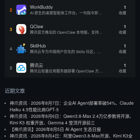
WorkBuddy
1
2
AI 原生的桌面智能体工作台，一句指令即可完成数据处理、内容创作与深度分析，适合知识工作者和内容创作者
收藏
QClaw
1
3
腾讯官方推出的 OpenClaw 本地版，支持微信直联功能，扫码绑定后可通过微信远程操控电脑完成任务，适合个人用户和微信重度用户 | 🔥热门 💰部分免费 |
收藏
SkillHub
1
4
腾讯云专为中国用户优化的 Skills 社区，基于 OpenClaw 官方开源生态打造的本土化技能平台
收藏
腾讯云
1
5
腾讯云轻量应用服务器部署 OpenClaw 方案，让 AI 智能体持续在线稳定输出，适合追求稳定性的用户
收藏
近期文章
神爪资讯 · 2026年8月7日：企业AI Agent部署率破54%、Claude
Haiku 4.5性能比肩GPT-5
神爪资讯 · 2026年8月6日：Qwen3.8-Max 2.4万亿参数将开源、
Kimi K3 权重开放、Gemma 4 登顶开源前三
【神爪资讯】2026年8月5日 AI Agent 生态日报
神爪资讯 · 2026年8月4日：阿里Qwen3.8-Max开源、Kimi K3全