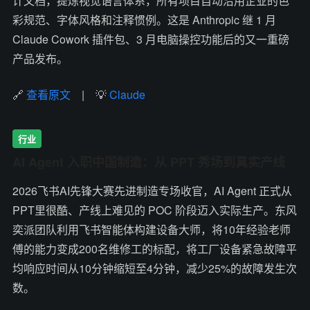
计文档，提炼视觉语言体系，所有项目自动沿用企业的色
彩规范、字体风格和注释惯例。这是 Anthropic 继 1 月
Claude Cowork 插件包、3 月电脑操控功能后的又一重磅
产品发布。
🔗
查看原文
| 💡
Claude
行业
AI Agent 入职中国制造：从 PPT 秀场到真实产线
2026飞书AI先锋大赛先进制造专场收官，AI Agent 正式从
PPT里很酷、产线上难见的 POC 阶段迈入实际生产。东风
奕派团队利用飞书智能体构建设备大师，将10年经验老师
傅的能力变成200名维修工的标配，将工厂设备紧急故障平
均响应时间从10分钟缩短至4分钟，减少25%的故障发生次
数。