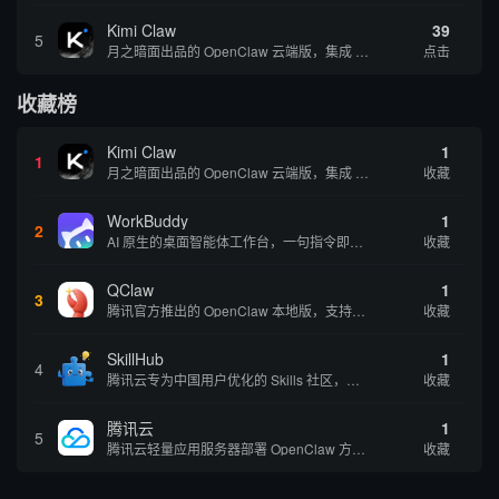
Kimi Claw
39
5
月之暗面出品的 OpenClaw 云端版，集成 Kimi 大模型，支持长文本理解和深度推理，适合个人用户快速体验 AI 智能体能力 | 🔥热门 ⭐官方 |
点击
收藏榜
Kimi Claw
1
1
月之暗面出品的 OpenClaw 云端版，集成 Kimi 大模型，支持长文本理解和深度推理，适合个人用户快速体验 AI 智能体能力 | 🔥热门 ⭐官方 |
收藏
WorkBuddy
1
2
AI 原生的桌面智能体工作台，一句指令即可完成数据处理、内容创作与深度分析，适合知识工作者和内容创作者
收藏
QClaw
1
3
腾讯官方推出的 OpenClaw 本地版，支持微信直联功能，扫码绑定后可通过微信远程操控电脑完成任务，适合个人用户和微信重度用户 | 🔥热门 💰部分免费 |
收藏
SkillHub
1
4
腾讯云专为中国用户优化的 Skills 社区，基于 OpenClaw 官方开源生态打造的本土化技能平台
收藏
腾讯云
1
5
腾讯云轻量应用服务器部署 OpenClaw 方案，让 AI 智能体持续在线稳定输出，适合追求稳定性的用户
收藏