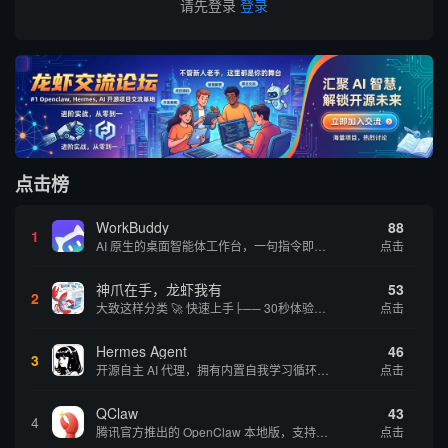
请先登录
登录
点击榜
WorkBuddy
88
1
AI 原生的桌面智能体工作台，一句指令即可完成数据处理、内容创作与深度分析，适合知识工作者和内容创作者
点击
神爪在手，龙虾我有
53
2
大致这样分类 🚀 快速上手├── 30秒体验（免费云端版）├── 5分钟部署（本地一键安装）├── 1小时精通（教程精选）└── 实战案例（真实用例） 🛠️ 产品矩阵├── 云端版（按大厂/垂直/免费细分）├── 本地版（按一键部署/企业级...
点击
Hermes Agent
46
3
开源自主 AI 代理，拥有内置自我学习循环，运行时间越长能力越强，适合技术极客和研究用户 | 💰免费 |
点击
QClaw
43
4
腾讯官方推出的 OpenClaw 本地版，支持微信直联功能，扫码绑定后可通过微信远程操控电脑完成任务，适合个人用户和微信重度用户 | 🔥热门 💰部分免费 |
点击