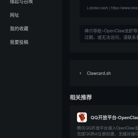
缘起与召唤
Lobster.cash | https:/
网址
我的收藏
神爪导航~OpenClaw龙虾导
过期，或无法访问，请联系
我要投稿
Clawcard.sh
相关推荐
QQ开放平台-OpenCla
腾讯QQ开放平台接入OpenCla
完成QQBot注册创建，无缝对接Op