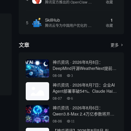
腾讯官方推出的 OpenClaw 本地版，支持微信直联功能，扫码绑定后可通过微信远程操控电脑完成任务，适合个人用户和微信重度用户 | 🔥热门 💰部分免费 |
收藏
SkillHub
1
5
腾讯云专为中国用户优化的 Skills 社区，基于 OpenClaw 官方开源生态打造的本土化技能平台
收藏
文章
更多

神爪资讯 · 2026年8月8日：
DeepMind开源WeatherNext提前5
天预警五级飓风、OpenAI最大新模
08-08
3
型Astra曝光
神爪资讯 · 2026年8月7日：企业AI
Agent部署率破54%、Claude Haiku
4.5性能比肩GPT-5
08-07
6
神爪资讯 · 2026年8月6日：
Qwen3.8-Max 2.4万亿参数将开
源、Kimi K3 权重开放、Gemma 4
08-06
11
登顶开源前三
【神爪资讯】2026年8月5日 AI