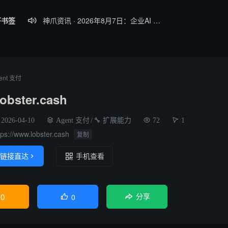
虾书签
神爪资讯 · 2026年8月7日：企业AI Agent部署率破54%、Claude Haiku 4.5性能比肩GPT-5

神爪资讯 · 2026年8月6日：Qwen3.8-Max 2.4万亿参数将开源、Kimi K3 权重开放、Gemma 4 登顶开源前三
【神爪资讯】2026年8月5日 AI Agent 生态日报
神爪资讯 · 2026年8月4日：阿里Qwen3.8-Max开源、Kimi K3全球最大参数模型、QClaw内测启动
ent 支付
神爪资讯 · 2026年8月8日：DeepMind开源WeatherNext提前5天预警五级飓风、OpenAI最大新模型Astra曝光
obster.cash
2026-04-10
Agent 支付
/
🔧 扩展能力
72
1
tps://www.lobster.cash
复制
链接直达

手机查看
0
0

分享