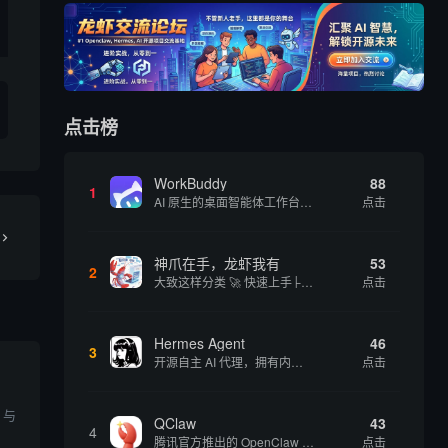
点击榜
WorkBuddy
88
1
AI 原生的桌面智能体工作台，一句指令即可完成数据处理、内容创作与深度分析，适合知识工作者和内容创作者
点击
神爪在手，龙虾我有
53
2
大致这样分类 🚀 快速上手├── 30秒体验（免费云端版）├── 5分钟部署（本地一键安装）├── 1小时精通（教程精选）└── 实战案例（真实用例） 🛠️ 产品矩阵├── 云端版（按大厂/垂直/免费细分）├── 本地版（按一键部署/企业级...
点击
Hermes Agent
46
3
开源自主 AI 代理，拥有内置自我学习循环，运行时间越长能力越强，适合技术极客和研究用户 | 💰免费 |
点击
 与
QClaw
43
4
腾讯官方推出的 OpenClaw 本地版，支持微信直联功能，扫码绑定后可通过微信远程操控电脑完成任务，适合个人用户和微信重度用户 | 🔥热门 💰部分免费 |
点击