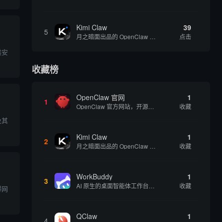
Kimi Claw
39
5
月之暗面出品的 OpenClaw 云端版，集成 Kimi 大模型，支持长文本理解和深度推理，适合个人用户快速体验 AI 智能体能力 | 🔥热门 ⭐官方 |
点击
供安
收藏榜
OpenClaw 官网
1
1
OpenClaw 官方网站，开源、本地优先的自主 AI 助手，运行在你的电脑或服务器上
收藏
及其
Kimi Claw
1
2
月之暗面出品的 OpenClaw 云端版，集成 Kimi 大模型，支持长文本理解和深度推理，适合个人用户快速体验 AI 智能体能力 | 🔥热门 ⭐官方 |
收藏
WorkBuddy
1
3
AI 原生的桌面智能体工作台，一句指令即可完成数据处理、内容创作与深度分析，适合知识工作者和内容创作者
收藏
得网
QClaw
1
4