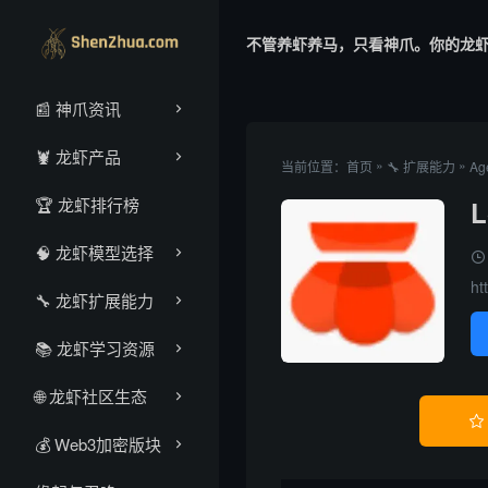
不管养虾养马，只看神爪。你的龙
📰 神爪资讯
🦞 龙虾产品
»
»
当前位置：
首页
🔧 扩展能力
Ag
🏆 龙虾排行榜
L
🧠 龙虾模型选择
ht
🔧 龙虾扩展能力
📚 龙虾学习资源
🌐 龙虾社区生态

‌💰‌ Web3加密版块