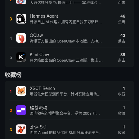
大致这样分类 🚀 快速上手├── 30秒体验（免费云端版）├── 5分钟部署（本地一键安装）├── 1小时精通（教程精选）└── 实战案例（真实用例） 🛠️ 产品矩阵├── 云端版（按大厂/垂直/免费细分）├── 本地版（按一键部署/企业级...
点击
Hermes Agent
46
3
开源自主 AI 代理，拥有内置自我学习循环，运行时间越长能力越强，适合技术极客和研究用户 | 💰免费 |
点击
QClaw
43
4
腾讯官方推出的 OpenClaw 本地版，支持微信直联功能，扫码绑定后可通过微信远程操控电脑完成任务，适合个人用户和微信重度用户 | 🔥热门 💰部分免费 |
点击
Kimi Claw
39
5
月之暗面出品的 OpenClaw 云端版，集成 Kimi 大模型，支持长文本理解和深度推理，适合个人用户快速体验 AI 智能体能力 | 🔥热门 ⭐官方 |
点击
收藏榜
XSCT Bench
1
1
场景化大模型测评平台，针对实际应用场景进行模型能力评估
收藏
硅基流动
1
2
国内领先的模型聚合平台，提供 200+ 开源和商用模型的统一 API 接口，一键调用各大模型
收藏
虾评 Skill
1
3
面向 Agent 的精品优质 Skill 分享评测平台，提供用户评价和使用体验
收藏