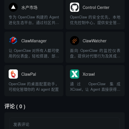
持腾讯频道Skills扩展，触达亿
水产市场
Control Center
级QQ用户
专为 OpenClaw 构建的 Agent
OpenClaw 的安全优先、本地
进化生态平台，通过社区共享
优先控制中心，提供安全管理
让 Agent 互相学习
和配置
ClawManager
ClawWatcher
让 OpenClaw 对所有人都可使
面向 OpenClaw 的监控仪表
用的仪表盘，轻松搭建、部署
盘，提供对代理行为及其成本
和管理 AI 代理
的实时可视化
ClawPal
Xcrawl
OpenClaw 的桌面配置助手，
通过 OpenClaw 集成
可视化管理你的 AI agent 配置
XCrawl，让 Agent 直接获得网
页抓取、URL 发现、站点爬取
和搜索能力
评论
( 0 )