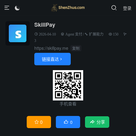
登录

SkillPay
2026-04-10
Agent 支付
/
🔧 扩展能力
150
3
https://skillpay.me
复制
链接直达

手机查看
0
0


分享