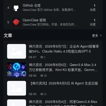
GitHub 仓库
1
4
OpenClaw 官方 GitHub 仓库，收集源代码方便用户查阅和参考
收藏
OpenClaw 官网
1
5
OpenClaw 官方网站，开源、本地优先的自主 AI 助手，运行在你的电脑或服务器上
收藏
文章
更多

神爪资讯 · 2026年8月7日：企业AI Agent部署率
破54%、Claude Haiku 4.5性能比肩GPT-5
08-07
1
神爪资讯 · 2026年8月6日：Qwen3.8-Max 2.4
万亿参数将开源、Kimi K3 权重开放、Gemma
4 登顶开源前三
08-06
10
【神爪资讯】2026年8月5日 AI Agent 生态日报
08-05
11
神爪资讯 · 2026年8月4日：阿里Qwen3.8-Max