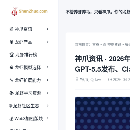
不管养虾养马，只看神爪。你的龙
📰 神爪资讯
🦞 龙虾产品
»
»
当前位置：
首页
📰 神爪资讯
每
🏆 龙虾排行榜
神爪资讯 · 202
GPT-5.5发布、C
🧠 龙虾模型选择
🔧 龙虾扩展能力
神爪, Qclaw
2026-04-
📚 龙虾学习资源
🌐 龙虾社区生态
‌💰‌ Web3加密版块