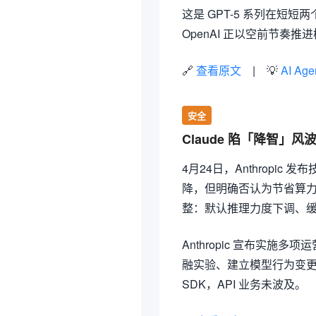
这是 GPT-5 系列在短短两个月
OpenAI 正以空前节奏
🔗
查看原文
| 💡
AI Age
安全
Claude 陷「降智」风波
4月24日，Anthropic
降，但明确否认为节省算
整：默认推理力度下调、
Anthropic 宣布实
融实验、建立模型行为变更的公开
SDK，API 业务未波及。