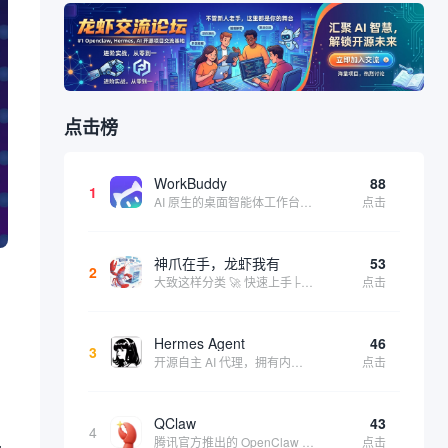
点击榜
WorkBuddy
88
1
AI 原生的桌面智能体工作台，一句指令即可完成数据处理、内容创作与深度分析，适合知识工作者和内容创作者
点击
神爪在手，龙虾我有
53
2
大致这样分类 🚀 快速上手├── 30秒体验（免费云端版）├── 5分钟部署（本地一键安装）├── 1小时精通（教程精选）└── 实战案例（真实用例） 🛠️ 产品矩阵├── 云端版（按大厂/垂直/免费细分）├── 本地版（按一键部署/企业级...
点击
Hermes Agent
46
3
开源自主 AI 代理，拥有内置自我学习循环，运行时间越长能力越强，适合技术极客和研究用户 | 💰免费 |
点击
QClaw
43
4
腾讯官方推出的 OpenClaw 本地版，支持微信直联功能，扫码绑定后可通过微信远程操控电脑完成任务，适合个人用户和微信重度用户 | 🔥热门 💰部分免费 |
点击