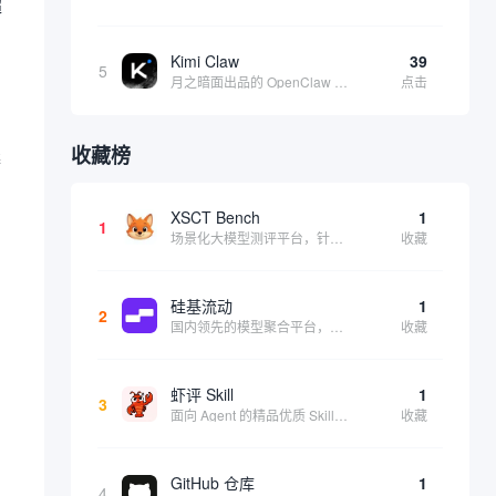
超
Kimi Claw
39
5
月之暗面出品的 OpenClaw 云端版，集成 Kimi 大模型，支持长文本理解和深度推理，适合个人用户快速体验 AI 智能体能力 | 🔥热门 ⭐官方 |
点击
收藏榜
延
XSCT Bench
1
1
场景化大模型测评平台，针对实际应用场景进行模型能力评估
收藏
硅基流动
1
2
国内领先的模型聚合平台，提供 200+ 开源和商用模型的统一 API 接口，一键调用各大模型
收藏
虾评 Skill
1
3
面向 Agent 的精品优质 Skill 分享评测平台，提供用户评价和使用体验
收藏
GitHub 仓库
1
4