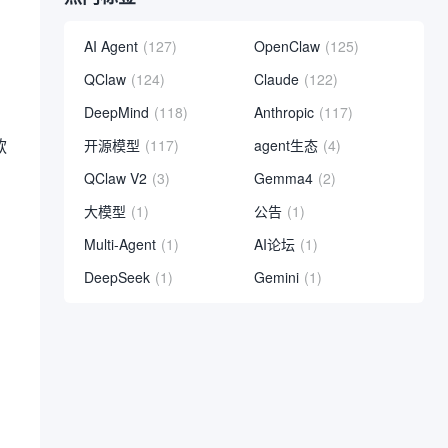
AI Agent
(127)
OpenClaw
(125)
QClaw
(124)
Claude
(122)
DeepMind
(118)
Anthropic
(117)
款
开源模型
(117)
agent生态
(4)
QClaw V2
(3)
Gemma4
(2)
大模型
(1)
公告
(1)
Multi-Agent
(1)
AI论坛
(1)
DeepSeek
(1)
Gemini
(1)