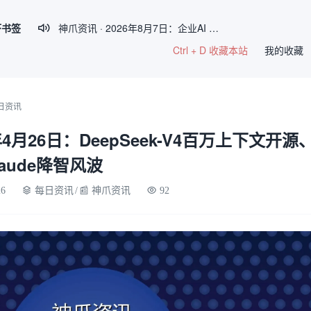
虾书签
神爪资讯 · 2026年8月7日：企业AI Agent部署率破54%、Claude Haiku 4.5性能比肩GPT-5

Ctrl + D 收藏本站
神爪资讯 · 2026年8月6日：Qwen3.8-Max 2.4万亿参数将开源、Kimi K3 权重开放、Gemma 4 登顶开源前三
我的收藏
【神爪资讯】2026年8月5日 AI Agent 生态日报
神爪资讯 · 2026年8月4日：阿里Qwen3.8-Max开源、Kimi K3全球最大参数模型、QClaw内测启动
日资讯
神爪资讯 · 2026年8月8日：DeepMind开源WeatherNext提前5天预警五级飓风、OpenAI最大新模型Astra曝光
6年4月26日：DeepSeek-V4百万上下文开源
laude降智风波
26
每日资讯
/
📰 神爪资讯
92