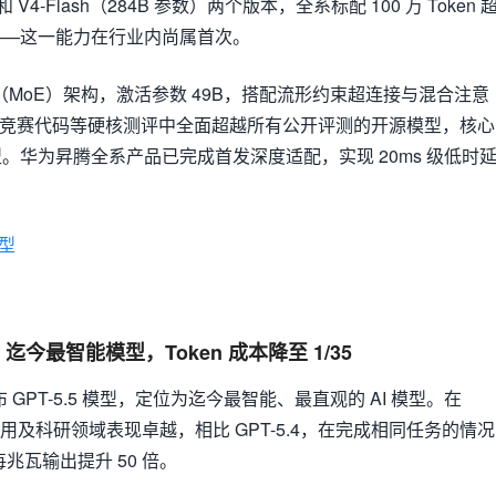
）和 V4-Flash（284B 参数）两个版本，全系标配 100 万 Token 
——这一能力在行业内尚属首次。
专家（MoE）架构，激活参数 49B，搭配流形约束超连接与混合注意
、竞赛代码等硬核测评中全面超越所有公开评测的开源模型，核心
。华为昇腾全系产品已完成首发深度适配，实现 20ms 级低时
型
.5：迄今最智能模型，Token 成本降至 1/35
发布 GPT-5.5 模型，定位为迄今最智能、最直观的 AI 模型。在
计算机使用及科研领域表现卓越，相比 GPT-5.4，在完成相同任务的情况
每兆瓦输出提升 50 倍。