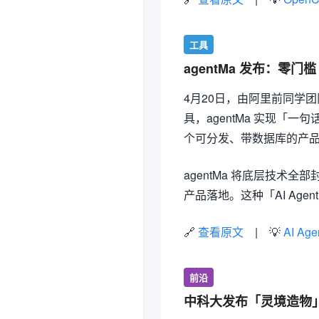
工具
agentMa 发布：零
4月20日，由阿里前同学团队打
具，agentMa 实现「
个可分发、带数据库的产
agentMa 将底层技术
产品落地。这种「AI Ag
🔗
查看原文
| 💡
AI Age
前沿
中科大发布「灵境造物」