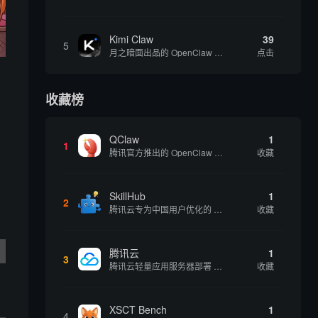
Kimi Claw
39
5
月之暗面出品的 OpenClaw 云端版，集成 Kimi 大模型，支持长文本理解和深度推理，适合个人用户快速体验 AI 智能体能力 | 🔥热门 ⭐官方 |
点击
收藏榜
QClaw
1
1
腾讯官方推出的 OpenClaw 本地版，支持微信直联功能，扫码绑定后可通过微信远程操控电脑完成任务，适合个人用户和微信重度用户 | 🔥热门 💰部分免费 |
收藏
SkillHub
1
2
腾讯云专为中国用户优化的 Skills 社区，基于 OpenClaw 官方开源生态打造的本土化技能平台
收藏
腾讯云
1
3
腾讯云轻量应用服务器部署 OpenClaw 方案，让 AI 智能体持续在线稳定输出，适合追求稳定性的用户
收藏
XSCT Bench
1
4