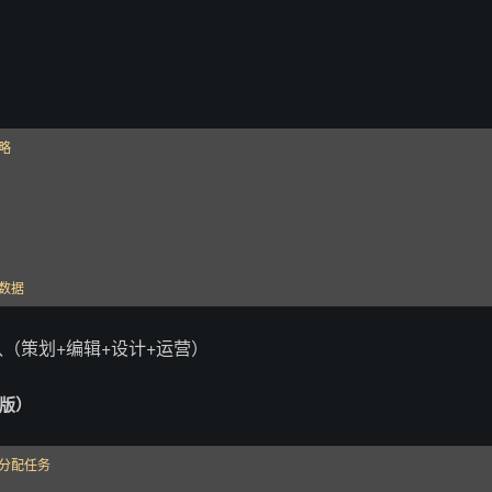
？
略

踪数据
队（策划+编辑+设计+运营）
人版）
分配任务
