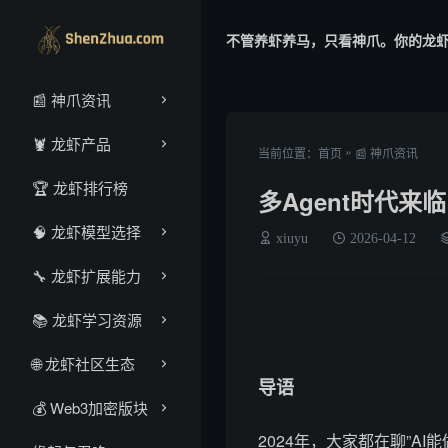
不管养虾养马，只看神爪。你的龙
📰 神爪资讯
🦞 龙虾产品
»
当前位置：
首页
📰 神爪资讯
🏆 龙虾排行榜
多Agent时代
🧠 龙虾模型选择
xiuyu
2026-04-12
🔧 龙虾扩展能力
📚 龙虾学习资源
🌐 龙虾社区生态
导语
‌💰‌ Web3加密版块
2024年，大家都在聊”AI能