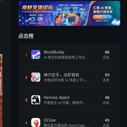
一
点击榜
WorkBuddy
88
1
AI 原生的桌面智能体工作台，一句指令即可完成数据处理、内容创作与深度分析，适合知识工作者和内容创作者
点击
神爪在手，龙虾我有
53
2
大致这样分类 🚀 快速上手├── 30秒体验（免费云端版）├── 5分钟部署（本地一键安装）├── 1小时精通（教程精选）└── 实战案例（真实用例） 🛠️ 产品矩阵├── 云端版（按大厂/垂直/免费细分）├── 本地版（按一键部署/企业级...
点击
Hermes Agent
46
3
开源自主 AI 代理，拥有内置自我学习循环，运行时间越长能力越强，适合技术极客和研究用户 | 💰免费 |
点击
QClaw
43
4
腾讯官方推出的 OpenClaw 本地版，支持微信直联功能，扫码绑定后可通过微信远程操控电脑完成任务，适合个人用户和微信重度用户 | 🔥热门 💰部分免费 |
点击