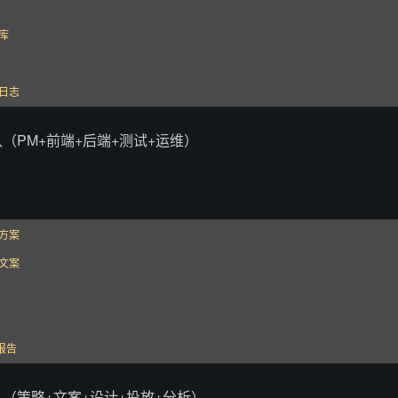
库

控日志
队（PM+前端+后端+测试+运维）
方案

文案

成报告
队（策略+文案+设计+投放+分析）