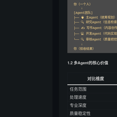
你（一个人）

    ↓

[Agent团队]

├── 🧠 主Agent（统筹规划）

├── 🔍 研究Agent（信息检索
├── ✍️ 写作Agent（内容创作
├── 💻 开发Agent（代码实现
└── 🔍 审核Agent（质量把控
    ↓

你（验收结果）
1.2 多Agent的核心价值
对比维度
任务范围
处理速度
专业深度
质量稳定性