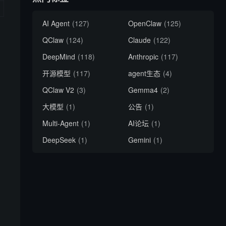
AI Agent
(127)
OpenClaw
(125)
QClaw
(124)
Claude
(122)
DeepMind
(118)
Anthropic
(117)
开源模型
(117)
agent生态
(4)
QClaw V2
(3)
Gemma4
(2)
大模型
(1)
公告
(1)
Multi-Agent
(1)
AI论坛
(1)
DeepSeek
(1)
Gemini
(1)