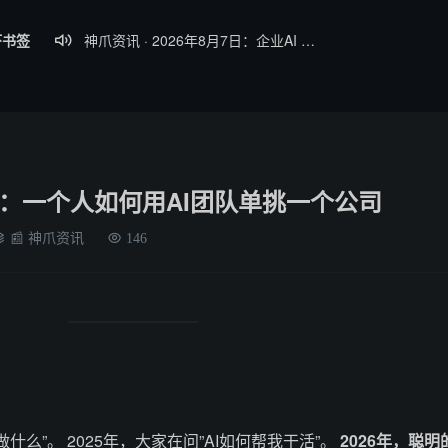
虾书签
神爪资讯 · 2026年8月7日：企业AI Agent部署率破54%、Claude Haiku 4.5性能比肩GPT-5

神爪资讯 · 2026年8月6日：Qwen3.8-Max 2.4万亿参数将开源、Kimi K3 权重开放、Gemma 4 登顶开源前三
【神爪资讯】2026年8月5日 AI Agent 生态日报
神爪资讯 · 2026年8月4日：阿里Qwen3.8-Max开源、Kimi K3全球最大参数模型、QClaw内测启动
神爪资讯 · 2026年8月8日：DeepMind开源WeatherNext提前5天预警五级飓风、OpenAI最大新模型Astra曝光
来临：一个人如何用AI团队单挑一个公司
📰 神爪资讯
146
做什么”。 2025年，大家在问”AI如何帮我干活”。
2026年，聪明