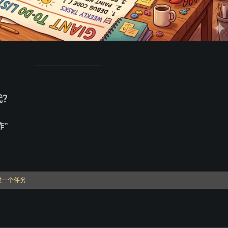
代？
作”
成一个任务