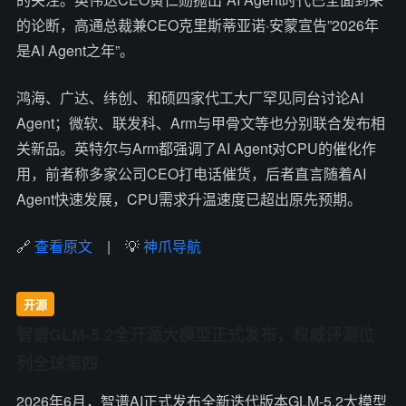
的论断，高通总裁兼CEO克里斯蒂亚诺·安蒙宣告”2026年
是AI Agent之年”。
鸿海、广达、纬创、和硕四家代工大厂罕见同台讨论AI
Agent；微软、联发科、Arm与甲骨文等也分别联合发布相
关新品。英特尔与Arm都强调了AI Agent对CPU的催化作
用，前者称多家公司CEO打电话催货，后者直言随着AI
Agent快速发展，CPU需求升温速度已超出原先预期。
🔗
查看原文
| 💡
神爪导航
开源
智谱GLM-5.2全开源大模型正式发布，权威评测位
列全球第四
2026年6月，智谱AI正式发布全新迭代版本GLM-5.2大模型