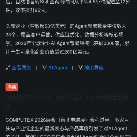
后，自然语言转SQL查询的时间从平均4.5小时缩短至12分
钟，效率提升95%。
头部企业（营收超50亿美元）的Agent部署数量中位数为
23个，覆盖客户运营、供应链优化、数据分析等核心场
景。2026年全球企业AI Agent部署规模已突破3000家，累
计产生可量化商业价值超过280亿美元。
🔗
查看原文
| 💡
AI Agent
| 💡
神爪导航
重磅
COMPUTEX 2026：巨头齐宣AI Agent时代全面到
来
COMPUTEX 2026展会（台北电脑展）会程过半，多家巨
头与产业链企业的最新表态与产品再度引发了对AI Agent
的关注。英伟达CEO黄仁勋抛出”AI Agent时代已全面到来”