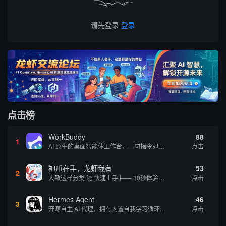
请先登录
登录
点击榜
WorkBuddy
88
1
AI 原生的桌面智能体工作台，一句指令即可完成数据处理、内容创作与深度分析，适合知识工作者和内容创作者
点击
神爪在手，龙虾我有
53
2
大致这样分类 🚀 快速上手├── 30秒体验（免费云端版）├── 5分钟部署（本地一键安装）├── 1小时精通（教程精选）└── 实战案例（真实用例） 🛠️ 产品矩阵├── 云端版（按大厂/垂直/免费细分）├── 本地版（按一键部署/企业级...
点击
Hermes Agent
46
3
开源自主 AI 代理，拥有内置自我学习循环，运行时间越长能力越强，适合技术极客和研究用户 | 💰免费 |
点击