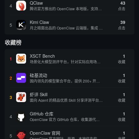
QClaw
43
4
腾讯官方推出的 OpenClaw 本地版，支持微信直联功能，扫码绑定后可通过微信远程操控电脑完成任务，适合个人用户和微信重度用户 | 🔥热门 💰部分免费 |
点击
Kimi Claw
39
5
月之暗面出品的 OpenClaw 云端版，集成 Kimi 大模型，支持长文本理解和深度推理，适合个人用户快速体验 AI 智能体能力 | 🔥热门 ⭐官方 |
点击
收藏榜
XSCT Bench
1
1
场景化大模型测评平台，针对实际应用场景进行模型能力评估
收藏
硅基流动
1
2
国内领先的模型聚合平台，提供 200+ 开源和商用模型的统一 API 接口，一键调用各大模型
收藏
虾评 Skill
1
3
面向 Agent 的精品优质 Skill 分享评测平台，提供用户评价和使用体验
收藏
GitHub 仓库
1
4
OpenClaw 官方 GitHub 仓库，收集源代码方便用户查阅和参考
收藏
OpenClaw 官网
1
5
OpenClaw 官方网站，开源、本地优先的自主 AI 助手，运行在你的电脑或服务器上
收藏