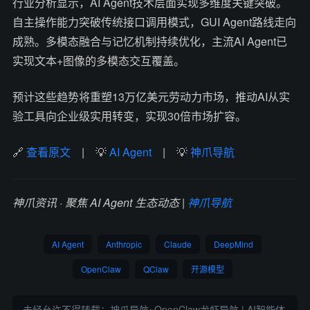
行业分析显示，AI Agent技术层面实现多维度关键突破。
自主操作能力突破传统接口调用模式，GUI Agent路线走向
成熟。多模态融合与记忆机制持续优化，主流AI Agent已
实现文本+图像的多模态交互覆盖。
预计这些趋势将重塑13万亿美元劳动力市场，推动AI从实
验工具向企业级实用转变，实现30倍市场扩容。
🔗
查看原文
| 💡
AI Agent
| 💡
神爪导航
神爪资讯 · 聚焦 AI Agent 生态动态 |
神爪导航
AI Agent
Anthropic
Claude
DeepMind
OpenClaw
QClaw
开源模型
未经允许不得转载：
神爪导航~OpenClaw龙虾导航 | AI智能体