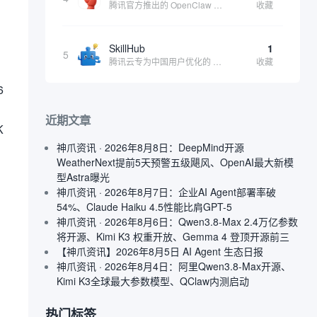
腾讯官方推出的 OpenClaw 本地版，支持微信直联功能，扫码绑定后可通过微信远程操控电脑完成任务，适合个人用户和微信重度用户 | 🔥热门 💰部分免费 |
收藏
SkillHub
1
5
腾讯云专为中国用户优化的 Skills 社区，基于 OpenClaw 官方开源生态打造的本土化技能平台
收藏
6
。
近期文章
K
神爪资讯 · 2026年8月8日：DeepMind开源
WeatherNext提前5天预警五级飓风、OpenAI最大新模
型Astra曝光
神爪资讯 · 2026年8月7日：企业AI Agent部署率破
54%、Claude Haiku 4.5性能比肩GPT-5
神爪资讯 · 2026年8月6日：Qwen3.8-Max 2.4万亿参数
将开源、Kimi K3 权重开放、Gemma 4 登顶开源前三
【神爪资讯】2026年8月5日 AI Agent 生态日报
神爪资讯 · 2026年8月4日：阿里Qwen3.8-Max开源、
Kimi K3全球最大参数模型、QClaw内测启动
热门标签