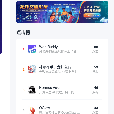
点击榜
WorkBuddy
88
1
AI 原生的桌面智能体工作台，一句指令即可完成数据处理、内容创作与深度分析，适合知识工作者和内容创作者
点击
神爪在手，龙虾我有
53
2
大致这样分类 🚀 快速上手├── 30秒体验（免费云端版）├── 5分钟部署（本地一键安装）├── 1小时精通（教程精选）└── 实战案例（真实用例） 🛠️ 产品矩阵├── 云端版（按大厂/垂直/免费细分）├── 本地版（按一键部署/企业级...
点击
Hermes Agent
46
3
开源自主 AI 代理，拥有内置自我学习循环，运行时间越长能力越强，适合技术极客和研究用户 | 💰免费 |
点击
QClaw
43
4
腾讯官方推出的 OpenClaw 本地版，支持微信直联功能，扫码绑定后可通过微信远程操控电脑完成任务，适合个人用户和微信重度用户 | 🔥热门 💰部分免费 |
点击