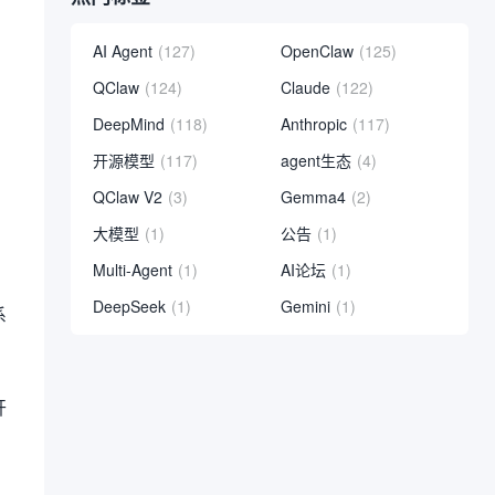
，
AI Agent
(127)
OpenClaw
(125)
QClaw
(124)
Claude
(122)
DeepMind
(118)
Anthropic
(117)
开源模型
(117)
agent生态
(4)
QClaw V2
(3)
Gemma4
(2)
大模型
(1)
公告
(1)
Multi-Agent
(1)
AI论坛
(1)
DeepSeek
(1)
Gemini
(1)
系
开