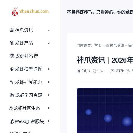
不管养虾养马，只看神爪。你的龙
📰 神爪资讯
🦞 龙虾产品
»
»
当前位置：
首页
📰 神爪资讯
每
🏆 龙虾排行榜
神爪资讯 | 2026
🧠 龙虾模型选择
神爪, Qclaw
2026-06-
🔧 龙虾扩展能力
📚 龙虾学习资源
🌐 龙虾社区生态
‌💰‌ Web3加密版块