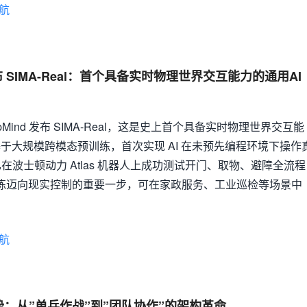
航
d 发布 SIMA-Real：首个具备实时物理世界交互能力的通用AI
epMind 发布 SIMA-Real，这是史上首个具备实时物理世界交互能
基于大规模跨模态预训练，首次实现 AI 在未预先编程环境下操作
波士顿动力 Atlas 机器人上成功测试开门、取物、避障全流程
拟训练迈向现实控制的重要一步，可在家政服务、工业巡检等场景中
航
 技术趋势：从”单兵作战”到”团队协作”的架构革命