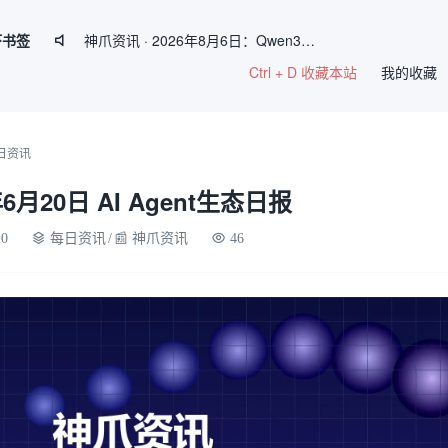
虾书签
神爪资讯 · 2026年8月6日：Qwen3.8-Max 2.4万亿参数将开源、Kimi K3 权重开放、Gemma 4 登顶开源前三

Ctrl + D 收藏本站
【神爪资讯】2026年8月5日 AI Agent 生态日报
我的收藏
神爪资讯 · 2026年8月4日：阿里Qwen3.8-Max开源、Kimi K3全球最大参数模型、QClaw内测启动
神爪资讯 · 2026年8月8日：DeepMind开源WeatherNext提前5天预警五级飓风、OpenAI最大新模型Astra曝光
日资讯
神爪资讯 · 2026年8月7日：企业AI Agent部署率破54%、Claude Haiku 4.5性能比肩GPT-5
年6月20日 AI Agent生态日报
20
每日资讯
/
📰 神爪资讯
46