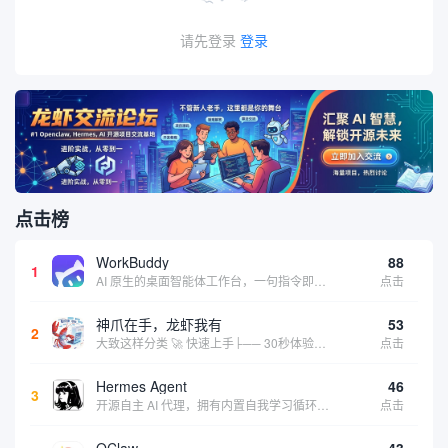
请先登录
登录
点击榜
WorkBuddy
88
1
AI 原生的桌面智能体工作台，一句指令即可完成数据处理、内容创作与深度分析，适合知识工作者和内容创作者
点击
神爪在手，龙虾我有
53
2
大致这样分类 🚀 快速上手├── 30秒体验（免费云端版）├── 5分钟部署（本地一键安装）├── 1小时精通（教程精选）└── 实战案例（真实用例） 🛠️ 产品矩阵├── 云端版（按大厂/垂直/免费细分）├── 本地版（按一键部署/企业级...
点击
Hermes Agent
46
3
开源自主 AI 代理，拥有内置自我学习循环，运行时间越长能力越强，适合技术极客和研究用户 | 💰免费 |
点击
QClaw
43