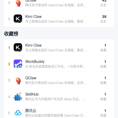
4
腾讯官方推出的 OpenClaw 本地版，支持微信直联功能，扫码绑定后可通过微信远程操控电脑完成任务，适合个人用户和微信重度用户 | 🔥热门 💰部分免费 |
点击
Kimi Claw
39
5
月之暗面出品的 OpenClaw 云端版，集成 Kimi 大模型，支持长文本理解和深度推理，适合个人用户快速体验 AI 智能体能力 | 🔥热门 ⭐官方 |
点击
收藏榜
Kimi Claw
1
1
月之暗面出品的 OpenClaw 云端版，集成 Kimi 大模型，支持长文本理解和深度推理，适合个人用户快速体验 AI 智能体能力 | 🔥热门 ⭐官方 |
收藏
WorkBuddy
1
2
AI 原生的桌面智能体工作台，一句指令即可完成数据处理、内容创作与深度分析，适合知识工作者和内容创作者
收藏
QClaw
1
3
腾讯官方推出的 OpenClaw 本地版，支持微信直联功能，扫码绑定后可通过微信远程操控电脑完成任务，适合个人用户和微信重度用户 | 🔥热门 💰部分免费 |
收藏
SkillHub
1
4
腾讯云专为中国用户优化的 Skills 社区，基于 OpenClaw 官方开源生态打造的本土化技能平台
收藏
腾讯云
1
5
腾讯云轻量应用服务器部署 OpenClaw 方案，让 AI 智能体持续在线稳定输出，适合追求稳定性的用户
收藏